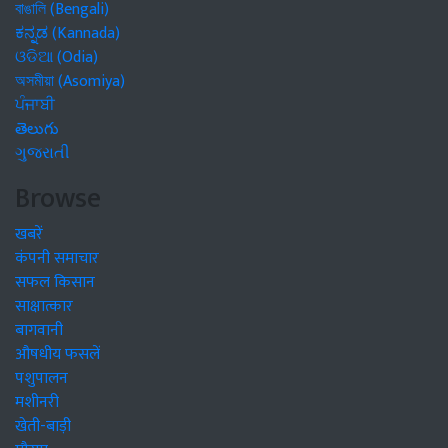
বাঙালি (Bengali)
ಕನ್ನಡ (Kannada)
ଓଡିଆ (Odia)
অসমীয়া (Asomiya)
ਪੰਜਾਬੀ
తెలుగు
ગુજરાતી
Browse
खबरें
कंपनी समाचार
सफल किसान
साक्षात्कार
बागवानी
औषधीय फसलें
पशुपालन
मशीनरी
खेती-बाड़ी