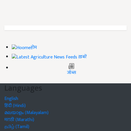
होम
ख़बरें
जॉब्स
Languages
English
हिंदी (Hindi)
മലയാളം (Malayalam)
मराठी (Marathi)
தமிழ் (Tamil)