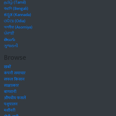
தமிழ் (Tamil)
বাঙালি (Bengali)
ಕನ್ನಡ (Kannada)
ଓଡିଆ (Odia)
অসমীয়া (Asomiya)
ਪੰਜਾਬੀ
తెలుగు
ગુજરાતી
Browse
खबरें
कंपनी समाचार
सफल किसान
साक्षात्कार
बागवानी
औषधीय फसलें
पशुपालन
मशीनरी