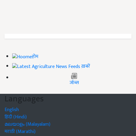
होम
ख़बरें
जॉब्स
Languages
English
हिंदी (Hindi)
മലയാളം (Malayalam)
मराठी (Marathi)