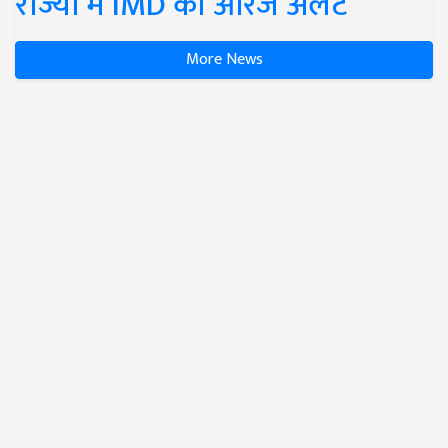
राज्यों में IMD का ऑरेंज अलर्ट
More News