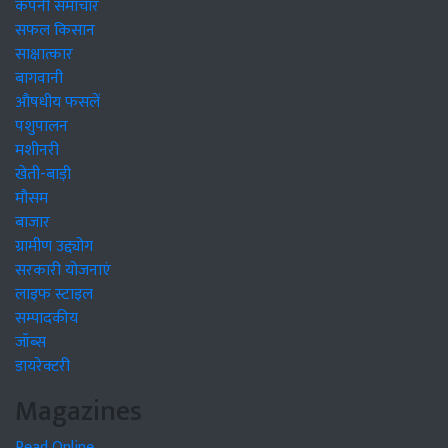
कंपनी समाचार
सफल किसान
साक्षात्कार
बागवानी
औषधीय फसलें
पशुपालन
मशीनरी
खेती-बाड़ी
मौसम
बाजार
ग्रामीण उद्द्योग
सरकारी योजनाएं
लाइफ स्टाइल
सम्पादकीय
जॉब्स
डायरेक्टरी
Magazines
Read Online