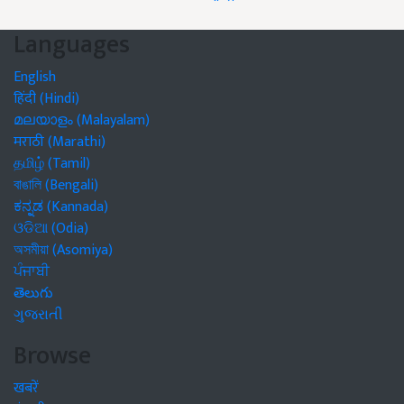
Languages
English
हिंदी (Hindi)
മലയാളം (Malayalam)
मराठी (Marathi)
தமிழ் (Tamil)
বাঙালি (Bengali)
ಕನ್ನಡ (Kannada)
ଓଡିଆ (Odia)
অসমীয়া (Asomiya)
ਪੰਜਾਬੀ
తెలుగు
ગુજરાતી
Browse
खबरें