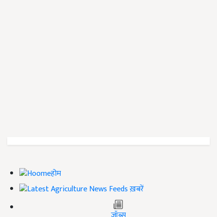
होम
ख़बरें
जॉब्स