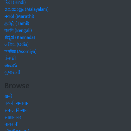
हिंदी (Hindi)
മലയാളം (Malayalam)
मराठी (Marathi)
தமிழ் (Tamil)
বাঙালি (Bengali)
ಕನ್ನಡ (Kannada)
ଓଡିଆ (Odia)
অসমীয়া (Asomiya)
ਪੰਜਾਬੀ
తెలుగు
ગુજરાતી
Browse
खबरें
कंपनी समाचार
सफल किसान
साक्षात्कार
बागवानी