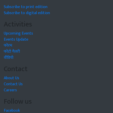
Subscribe to print edition
Subscribe to digital edition
Activities
Upcoming Events
Events Update
फोरम
फोटो गैलरी
वीडियो
Contact
About Us
Contact Us
Careers
Follow us
Facebook