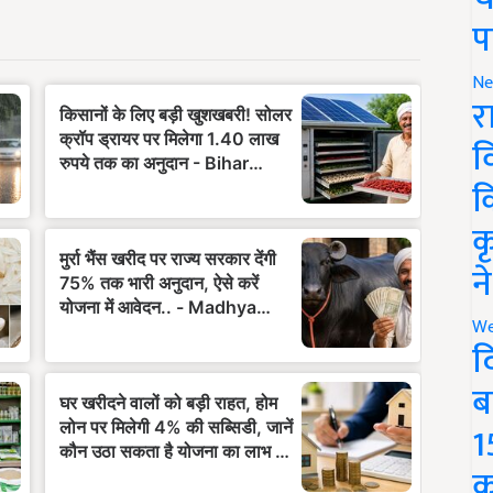
प
Ne
र
व
क
क
न
We
द
ब
1
क