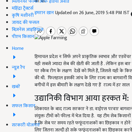
की थी.
मिलेनियर फार्मर ऑफ इंडिया अवॉर्ड
महिंद्रा ट्रैक्टर्स
इमरान खान
Updated on 26 June, 2019 5:48 PM IST
कृषि मशीनरी
जायद की फसल
बिज़नेस आइडियाज
पीएम किसान
Home
हिमाचल प्रदेश न सिर्फ अपने प्राकृतिक स्वभाव और एडवेंचर
यहाँ सबसे ज्यादा सेब की खेती की जाती है . लेकिन इस बा
न्यूज़ रैप
पर स्कैब रोग के लक्षण देखें को मिले है, जिससे यहाँ के क
की थी. फिलहाल इसकी जांच के लिए राज्य का बागवानी विभाग सक
बगीचों में इस बीमारी के लक्षण देखे गए हैं राज्य में हर 
खबरें
उद्यानिकी विभाग आया हरकत में:
सफल किसान
शिकायत के बाद राज्य सरकार ने डा. वाईएस परवार बागवानी ए
संयुक्त टीमों को फील्ड में भेज दिया है. यह टीम सेब किसा
है कि सेब पर समय रहते फफूंदनाशकों का छिड़काव न होने
सरकारी योजनाएं
लिए जितना जल्दी हो सके फफूंदनाशकों का छिड़काव करने