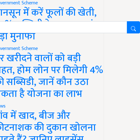
vernment Scheme
ानसून में करें फूलों की खेती,
0% सब्सिडी के साथ कमाएं
ड़ा मुनाफा
vernment Scheme
र खरीदने वालों को बड़ी
ाहत, होम लोन पर मिलेगी 4%
ी सब्सिडी, जानें कौन उठा
कता है योजना का लाभ
ws
ांव में खाद, बीज और
ीटनाशक की दुकान खोलना
ाहते हैं? जानिए लाइसेंस,