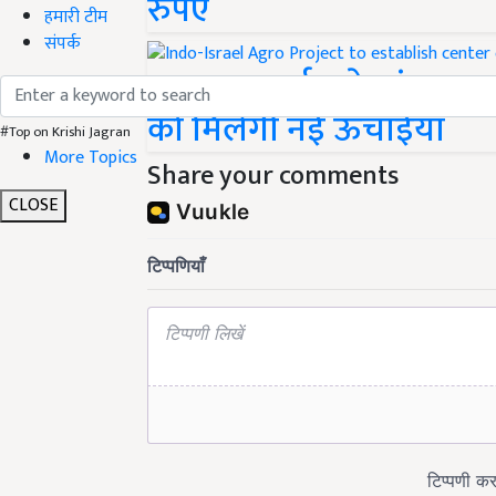
रुपए
हमारी टीम
संपर्क
भारत-इजराईल के संयुक्त प्
को मिलेगी नई ऊंचाईया
#Top on Krishi Jagran
More Topics
Share your comments
CLOSE