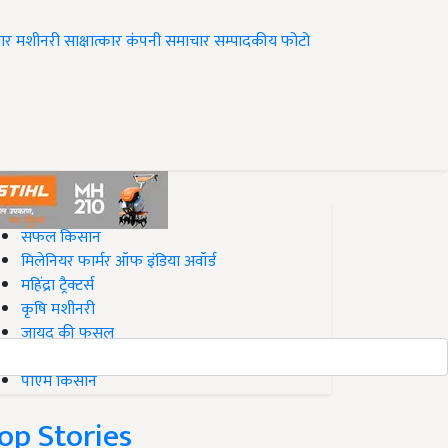
ार
मशीनरी
साक्षात्कार
कंपनी समाचार
सम्पादकीय
फोटो
op on Krishi Jagran
सफल किसान
मिलेनियर फार्मर ऑफ इंडिया अवॉर्ड
महिंद्रा ट्रैक्टर्स
कृषि मशीनरी
जायद की फसल
बिज़नेस आइडियाज
पीएम किसान
op Stories