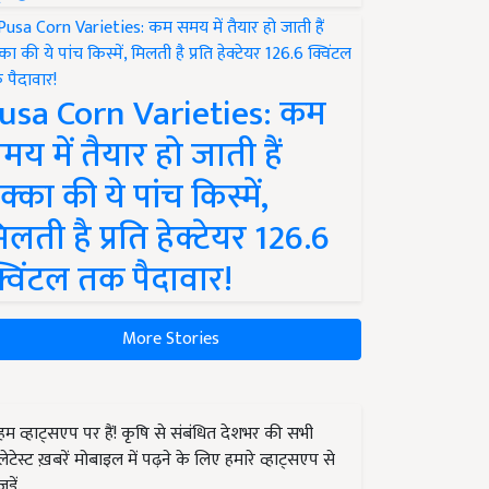
usa Corn Varieties: कम
मय में तैयार हो जाती हैं
क्का की ये पांच किस्में,
िलती है प्रति हेक्टेयर 126.6
्विंटल तक पैदावार!
More Stories
हम व्हाट्सएप पर हैं! कृषि से संबंधित देशभर की सभी
लेटेस्ट ख़बरें मोबाइल में पढ़ने के लिए हमारे व्हाट्सएप से
जुड़ें.