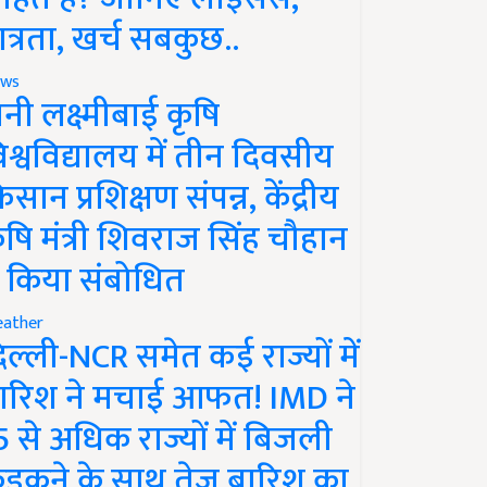
ात्रता, खर्च सबकुछ..
ws
ानी लक्ष्मीबाई कृषि
िश्वविद्यालय में तीन दिवसीय
िसान प्रशिक्षण संपन्न, केंद्रीय
ृषि मंत्री शिवराज सिंह चौहान
े किया संबोधित
ather
िल्ली-NCR समेत कई राज्यों में
ारिश ने मचाई आफत! IMD ने
5 से अधिक राज्यों में बिजली
ड़कने के साथ तेज बारिश का