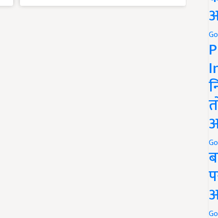
अ
Go
P
I
न
त
अ
Go
ब
प
अ
Go