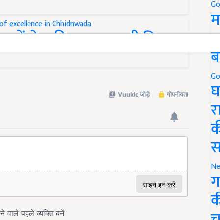
Go
म
5
रयासों से एकीकृत बागवानी मिशन
ब
Go
घ
र
क
स
Ne
ग
क
च