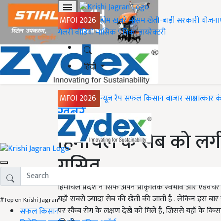
MFOI 2026
होम
ख़बरें
मौसम
खेती-बाड़ी
सरकारी योजना
गैलरी
वीडियो
मासिक पत्रिका
डायरेक्टरी
हिंदी
MFOI 2026
न्यूज़ रैप
सफल किसान
बाजार
साक्षात्कार
क
Home
ख़बरें
हिमाचल के सेब को लगी
ग्रसित
हिमाचल प्रदेश न सिर्फ अपने प्राकृतिक स्वभाव और एडवेंचर
यहाँ सबसे ज्यादा सेब की खेती की जाती है . लेकिन इस बा
#Top on Krishi Jagran
पर स्कैब रोग के लक्षण देखें को मिले है, जिससे यहाँ के कि
सफल किसान