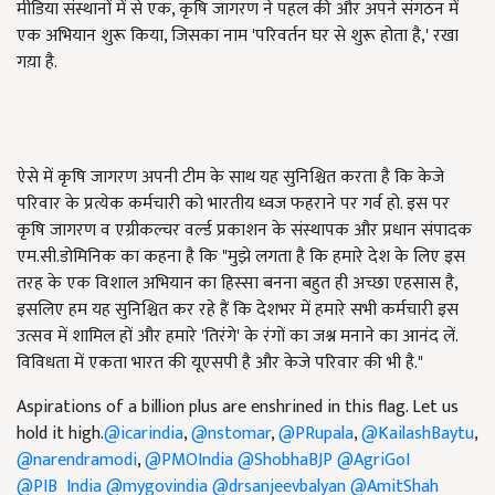
मीडिया संस्थानों में से एक, कृषि जागरण ने पहल की और अपने संगठन में
एक अभियान शुरू किया, जिसका नाम 'परिवर्तन घर से शुरू होता है,' रखा
गय़ा है.
ऐसे में कृषि जागरण अपनी टीम के साथ यह सुनिश्चित करता है कि केजे
परिवार के प्रत्येक कर्मचारी को भारतीय ध्वज फहराने पर गर्व हो. इस पर
कृषि जागरण व एग्रीकल्चर वर्ल्ड प्रकाशन के संस्थापक और प्रधान संपादक
एम.सी.डोमिनिक का कहना है कि "मुझे लगता है कि हमारे देश के लिए इस
तरह के एक विशाल अभियान का हिस्सा बनना बहुत ही अच्छा एहसास है,
इसलिए हम यह सुनिश्चित कर रहे हैं कि देशभर में हमारे सभी कर्मचारी इस
उत्सव में शामिल हों और हमारे 'तिरंगे' के रंगों का जश्न मनाने का आनंद लें.
विविधता में एकता भारत की यूएसपी है और केजे परिवार की भी है."
Aspirations of a billion plus are enshrined in this flag. Let us
hold it high.
@icarindia
,
@nstomar
,
@PRupala
,
@KailashBaytu
,
@narendramodi
,
@PMOIndia
@ShobhaBJP
@AgriGoI
@PIB_India
@mygovindia
@drsanjeevbalyan
@AmitShah