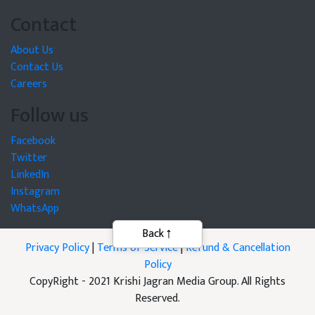
Contact
About Us
Contact Us
Careers
Follow us
Facebook
Twitter
LinkedIn
Instagram
WhatsApp
Back
Privacy Policy
|
Terms of Service
|
Refund & Cancellation
Policy
CopyRight - 2021 Krishi Jagran Media Group. All Rights
Reserved.