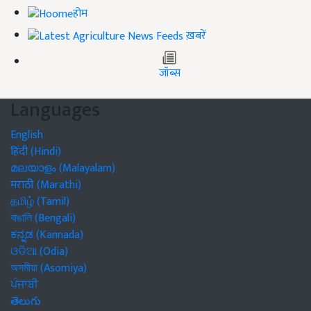
होम
ख़बरें
जॉब्स
Languages
English
हिंदी (Hindi)
മലയാളം (Malayalam)
मराठी (Marathi)
தமிழ் (Tamil)
বাঙালি (Bengali)
ಕನ್ನಡ (Kannada)
ଓଡିଆ (Odia)
অসমীয়া (Asomiya)
ਪੰਜਾਬੀ
తెలుగు