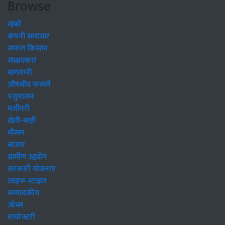
Browse
खबरें
कंपनी समाचार
सफल किसान
साक्षात्कार
बागवानी
औषधीय फसलें
पशुपालन
मशीनरी
खेती-बाड़ी
मौसम
बाजार
ग्रामीण उद्द्योग
सरकारी योजनाएं
लाइफ स्टाइल
सम्पादकीय
जॉब्स
डायरेक्टरी