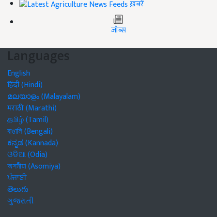
ख़बरें
जॉब्स
Languages
English
हिंदी (Hindi)
മലയാളം (Malayalam)
मराठी (Marathi)
தமிழ் (Tamil)
বাঙালি (Bengali)
ಕನ್ನಡ (Kannada)
ଓଡିଆ (Odia)
অসমীয়া (Asomiya)
ਪੰਜਾਬੀ
తెలుగు
ગુજરાતી