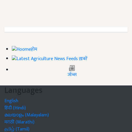
होम
ख़बरें
जॉब्स
Languages
English
हिंदी (Hindi)
മലയാളം (Malayalam)
मराठी (Marathi)
தமிழ் (Tamil)