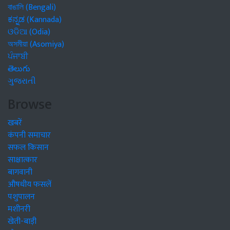
বাঙালি (Bengali)
ಕನ್ನಡ (Kannada)
ଓଡିଆ (Odia)
অসমীয়া (Asomiya)
ਪੰਜਾਬੀ
తెలుగు
ગુજરાતી
Browse
खबरें
कंपनी समाचार
सफल किसान
साक्षात्कार
बागवानी
औषधीय फसलें
पशुपालन
मशीनरी
खेती-बाड़ी