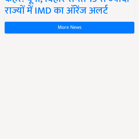
राज्यों में IMD का ऑरेंज अलर्ट
More News