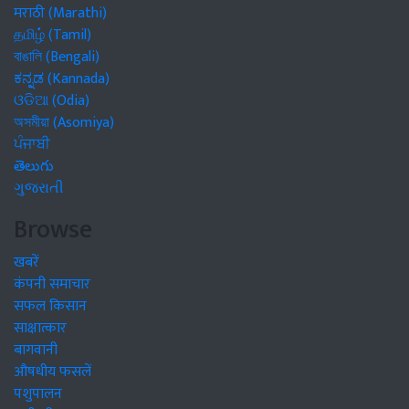
मराठी (Marathi)
தமிழ் (Tamil)
বাঙালি (Bengali)
ಕನ್ನಡ (Kannada)
ଓଡିଆ (Odia)
অসমীয়া (Asomiya)
ਪੰਜਾਬੀ
తెలుగు
ગુજરાતી
Browse
खबरें
कंपनी समाचार
सफल किसान
साक्षात्कार
बागवानी
औषधीय फसलें
पशुपालन