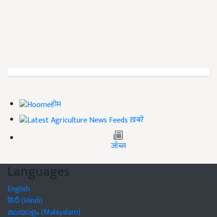
होम
ख़बरें
जॉब्स
Languages
English
हिंदी (Hindi)
മലയാളം (Malayalam)