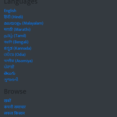
Languages
English
हिंदी (Hindi)
മലയാളം (Malayalam)
मराठी (Marathi)
தமிழ் (Tamil)
বাঙালি (Bengali)
ಕನ್ನಡ (Kannada)
ଓଡିଆ (Odia)
অসমীয়া (Asomiya)
ਪੰਜਾਬੀ
తెలుగు
ગુજરાતી
Browse
खबरें
कंपनी समाचार
सफल किसान