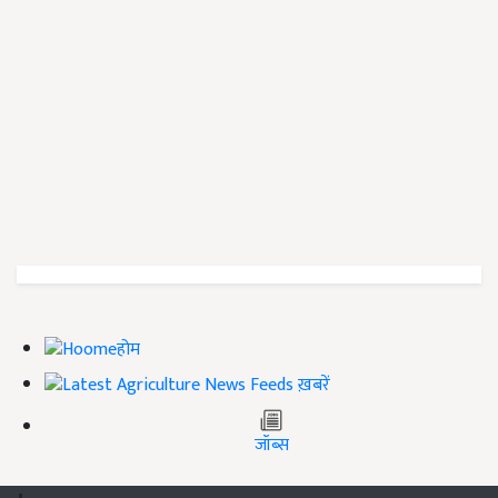
होम
ख़बरें
जॉब्स