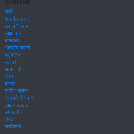
Browse
खबरें
कंपनी समाचार
सफल किसान
साक्षात्कार
बागवानी
औषधीय फसलें
पशुपालन
मशीनरी
खेती-बाड़ी
मौसम
बाजार
ग्रामीण उद्द्योग
सरकारी योजनाएं
लाइफ स्टाइल
सम्पादकीय
जॉब्स
डायरेक्टरी