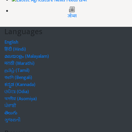
ख़बरें
जॉब्स
Languages
English
हिंदी (Hindi)
മലയാളം (Malayalam)
मराठी (Marathi)
தமிழ் (Tamil)
বাঙালি (Bengali)
ಕನ್ನಡ (Kannada)
ଓଡିଆ (Odia)
অসমীয়া (Asomiya)
ਪੰਜਾਬੀ
తెలుగు
ગુજરાતી