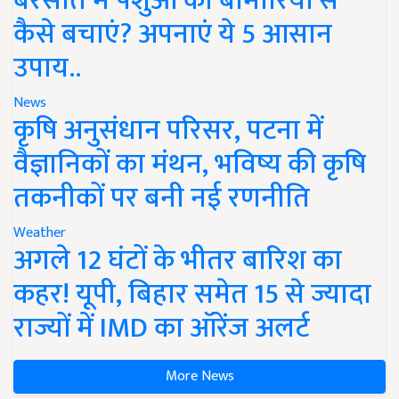
बरसात में पशुओं को बीमारियों से
कैसे बचाएं? अपनाएं ये 5 आसान
उपाय..
News
कृषि अनुसंधान परिसर, पटना में
वैज्ञानिकों का मंथन, भविष्य की कृषि
तकनीकों पर बनी नई रणनीति
Weather
अगले 12 घंटों के भीतर बारिश का
कहर! यूपी, बिहार समेत 15 से ज्यादा
राज्यों में IMD का ऑरेंज अलर्ट
More News