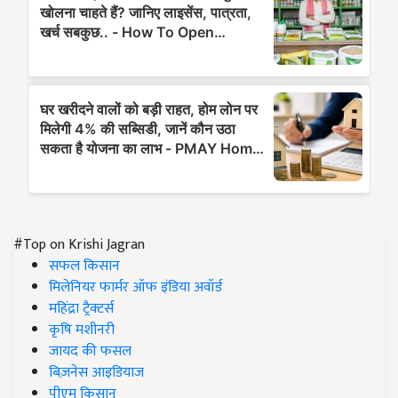
#Top on Krishi Jagran
सफल किसान
मिलेनियर फार्मर ऑफ इंडिया अवॉर्ड
महिंद्रा ट्रैक्टर्स
कृषि मशीनरी
जायद की फसल
बिज़नेस आइडियाज
पीएम किसान