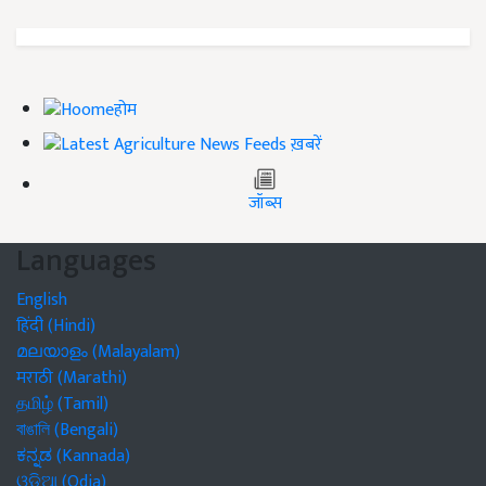
होम
ख़बरें
जॉब्स
Languages
English
हिंदी (Hindi)
മലയാളം (Malayalam)
मराठी (Marathi)
தமிழ் (Tamil)
বাঙালি (Bengali)
ಕನ್ನಡ (Kannada)
ଓଡିଆ (Odia)