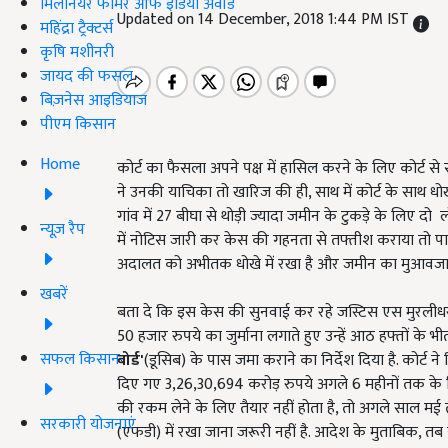
मिलेनियर फार्मर ऑफ इंडिया अवॉर्ड
Updated on 14 December, 2018 1:44 PM IST
महिंद्रा ट्रैक्टर्स
कृषि मशीनरी
जायद की फसल
बिज़नेस आइडियाज
पीएम किसान
Home
कोर्ट का फैसला अपने पक्ष में हासिल करने के लिए कोर्ट 
ने उनकी याचिका तो खारिज की ही, साथ में कोर्ट के साथ धो
गांव में 27 बीघा से थोड़ी ज्यादा जमीन के टुकड़े के लिए द
न्यूज़ रैप
में नोटिस जारी कर केस की गहनता से तफ्तीश कराया तो पाया
अदालत को अभीतक धोखे में रखा है और जमीन का मुआवजा ल
खबरें
बता दे कि इस केस की सुनवाई कर रहे जस्टिस एस मुरलीध
50 हजार रुपये का जुर्माना लगाते हुए उन्हें आठ हफ्तों के 
सफल किसान
बोर्ड'
(डूसिब) के पास जमा कराने का निर्देश दिया है. कोर्ट
दिए गए 3,26,30,694 करोड़ रुपये अगले 6 महीनों तक के 
की रकम लेने के लिए तैयार नहीं होता है, तो अगले साल मई
सरकारी योजनाएं
(एफडी) में रखा जाना जरूरी नहीं है. आदेश के मुताबिक, त