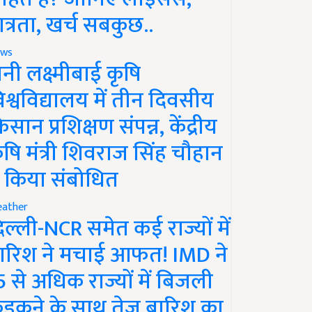
ात्रता, खर्च सबकुछ..
ws
ानी लक्ष्मीबाई कृषि
िश्वविद्यालय में तीन दिवसीय
िसान प्रशिक्षण संपन्न, केंद्रीय
ृषि मंत्री शिवराज सिंह चौहान
े किया संबोधित
ather
िल्ली-NCR समेत कई राज्यों में
ारिश ने मचाई आफत! IMD ने
5 से अधिक राज्यों में बिजली
ड़कने के साथ तेज बारिश का