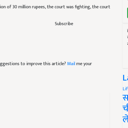
n of 30 million rupees, the court was fighting, the court
Subscribe
suggestions to improve this article?
Mail
me your
L
Li
स
च
ल