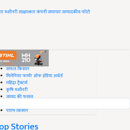
ार
मशीनरी
साक्षात्कार
कंपनी समाचार
सम्पादकीय
फोटो
op on Krishi Jagran
सफल किसान
मिलेनियर फार्मर ऑफ इंडिया अवॉर्ड
महिंद्रा ट्रैक्टर्स
कृषि मशीनरी
जायद की फसल
बिज़नेस आइडियाज
पीएम किसान
op Stories