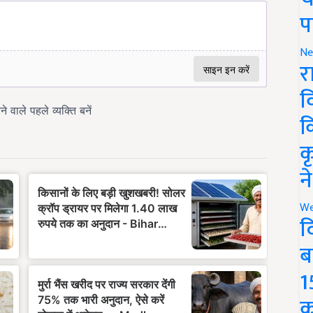
प
Ne
र
व
क
क
न
We
द
ब
1
क