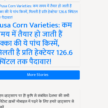
usa Corn Varieties: कम
मय में तैयार हो जाती हैं
क्का की ये पांच किस्में,
िलती है प्रति हेक्टेयर 126.6
्विंटल तक पैदावार!
More Stories
हम व्हाट्सएप पर हैं! कृषि से संबंधित देशभर की सभी
लेटेस्ट ख़बरें मोबाइल में पढ़ने के लिए हमारे व्हाट्सएप से
जुड़ें.