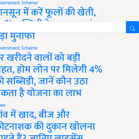
vernment Scheme
ानसून में करें फूलों की खेती,
0% सब्सिडी के साथ कमाएं
ड़ा मुनाफा
vernment Scheme
र खरीदने वालों को बड़ी
ाहत, होम लोन पर मिलेगी 4%
ी सब्सिडी, जानें कौन उठा
कता है योजना का लाभ
ws
ांव में खाद, बीज और
ीटनाशक की दुकान खोलना
ाहते हैं? जानिए लाइसेंस,