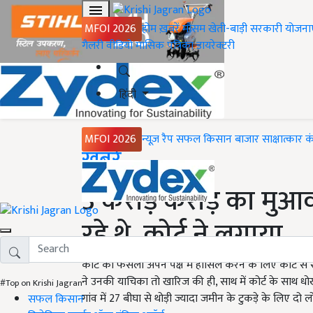
MFOI 2026
होम
ख़बरें
मौसम
खेती-बाड़ी
सरकारी योजना
गैलरी
वीडियो
मासिक पत्रिका
डायरेक्टरी
हिंदी
MFOI 2026
न्यूज़ रैप
सफल किसान
बाजार
साक्षात्कार
क
Home
ख़बरें
3 करोड़ करोड़ का मुआव
रहे थे, कोर्ट ने लगाया
कोर्ट का फैसला अपने पक्ष में हासिल करने के लिए कोर्ट स
ने उनकी याचिका तो खारिज की ही, साथ में कोर्ट के साथ धो
#Top on Krishi Jagran
गांव में 27 बीघा से थोड़ी ज्यादा जमीन के टुकड़े के लिए दो
सफल किसान