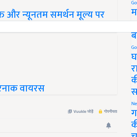
Go
म
क्ति और न्यूनतम समर्थन मूल्य पर
5
 आंदोलन
ब
Go
घ
र
क
तरनाक वायरस
स
Ne
ग
क
च