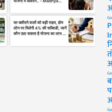
अ
Go
P
I
न
त
अ
Go
ब
प
अ
Go