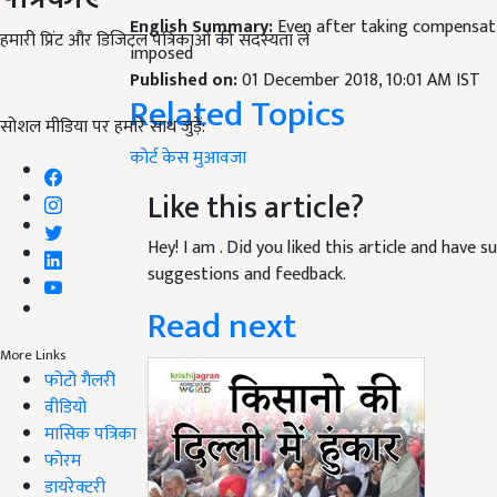
English Summary:
Even after taking compensatio
हमारी प्रिंट और डिजिटल पत्रिकाओं की सदस्यता लें
imposed
Published on:
01 December 2018, 10:01 AM IST
Related Topics
सोशल मीडिया पर हमारे साथ जुड़ें:
कोर्ट
केस
मुआवजा
Like this article?
Hey! I am
. Did you liked this article and have 
suggestions and feedback.
Read next
More Links
फोटो गैलरी
वीडियो
मासिक पत्रिका
फोरम
डायरेक्टरी