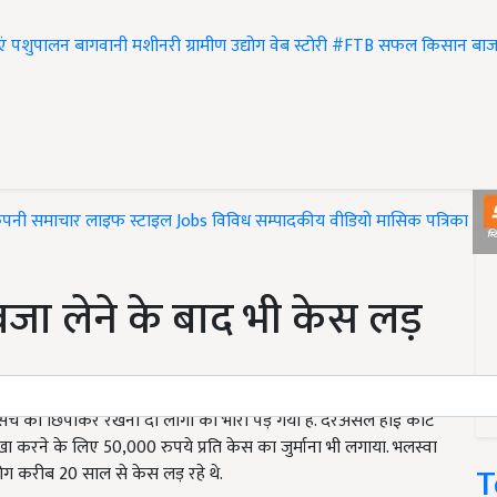
एं
पशुपालन
बागवानी
मशीनरी
ग्रामीण उद्योग
वेब स्टोरी
#FTB
सफल किसान
बाज
ंपनी समाचार
लाइफ स्टाइल
Jobs
विविध
सम्पादकीय
वीडियो
मासिक पत्रिका
#T
जा लेने के बाद भी केस लड़
े सच को छिपाकर रखना दो लोगों को भारी पड़ गया है. दरअसल हाई कोर्ट
खा करने के लिए 50,000 रुपये प्रति केस का जुर्माना भी लगाया. भलस्वा
T
 लोग करीब 20 साल से केस लड़ रहे थे.