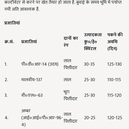
कल्टीवेटर से करने पर खेत तैयार हो जाता है. बुवाई के समय भूमि में पर्याप्त
नमी अति आवश्यक है.
प्रजातियां
उत्पादकता
पकने की
दानों का
क्र.सं.
प्रजातियां
कु०/हे०
अवधि
रंग
क्विंटल
(दिन)
लाल
1.
पी०डी०आर-14 (उदय)
30-35
125-130
चित्तीदार
2.
मालवीय-137
लाल
25-30
110-115
भूरा
3.
वी०एल०-63
25-30
115-120
चित्तीदार
अम्बर
लाल
4.
(आई०आई०पी०आर-96-
20-25
120-125
चित्तीदार
4)