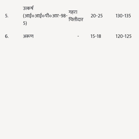
उत्कर्ष
गहरा
5.
(आई०आई०पी०आर-98-
20-25
130-135
चित्तीदार
5)
6.
अरूण
-
15-18
120-125