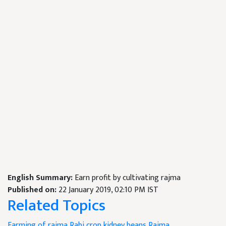
English Summary:
Earn profit by cultivating rajma
Published on:
22 January 2019, 02:10 PM IST
Related Topics
Farming of rajma
Rabi crop
kidney
beans Rajma