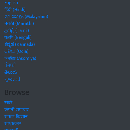
English
हिंदी (Hindi)
മലയാളം (Malayalam)
मराठी (Marathi)
தமிழ் (Tamil)
বাঙালি (Bengali)
ಕನ್ನಡ (Kannada)
ଓଡିଆ (Odia)
অসমীয়া (Asomiya)
ਪੰਜਾਬੀ
తెలుగు
ગુજરાતી
Browse
खबरें
कंपनी समाचार
सफल किसान
साक्षात्कार