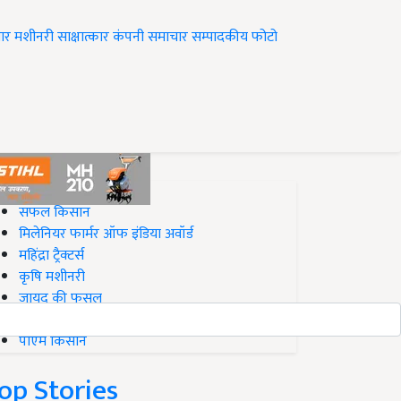
ार
मशीनरी
साक्षात्कार
कंपनी समाचार
सम्पादकीय
फोटो
op on Krishi Jagran
सफल किसान
मिलेनियर फार्मर ऑफ इंडिया अवॉर्ड
महिंद्रा ट्रैक्टर्स
कृषि मशीनरी
जायद की फसल
बिज़नेस आइडियाज
पीएम किसान
op Stories