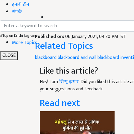
हमारी टीम
संपर्क
English Summary:
each and every student have t
Published on:
06 January 2021, 04:30 PM IST
Related Topics
#Top on Krishi Jagran
More Topics
blackboard
blackboard and wall
blackboard invent
CLOSE
Like this article?
Hey! I am
सिप्पू कुमार
. Did you liked this article
your suggestions and feedback.
Read next