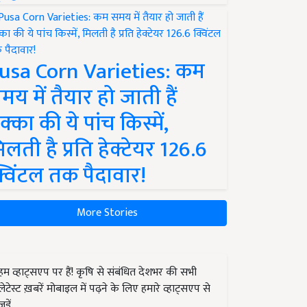
usa Corn Varieties: कम
मय में तैयार हो जाती हैं
क्का की ये पांच किस्में,
िलती है प्रति हेक्टेयर 126.6
्विंटल तक पैदावार!
More Stories
हम व्हाट्सएप पर हैं! कृषि से संबंधित देशभर की सभी
लेटेस्ट ख़बरें मोबाइल में पढ़ने के लिए हमारे व्हाट्सएप से
जुड़ें.