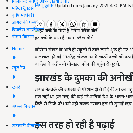
मिलेनियर फार्मर ऑफ इंडिया अवॉर्ड
सिप्पू कुमार
Updated on 6 January, 2021 4:30 PM IS
महिंद्रा ट्रैक्टर्स
कृषि मशीनरी
जायद की फसल
बिज़नेस आइडियाज
पीएम किसान
हर बच्चे के पास है अपना ब्लैक बोर्ड
Home
कोरोना संकट के आते ही स्कूलों में ताले लगने शुरू हो गए और
पाठशाला हो गई. निसंदेह लॉकडाउन में लाखों बच्चों को पढ
था. देश में कई बच्चे मोबाइल फोन की पहुंच से दूर थे.
न्यूज़ रैप
झारखंड के दुमका की अनोख
खबरें
खराब नेटवर्क की समस्या से परेशान क्षेत्रों में ई-शिक्षा क
तक नहीं था. इस तरह की कई परेशानियां देश के अलग-अलग भ
जिले से सिर्फ परेशानी नहीं बल्कि उसका हल भी सुनाई दिया.
सफल किसान
इस तरह हो रही है पढ़ाई
सरकारी योजनाएं