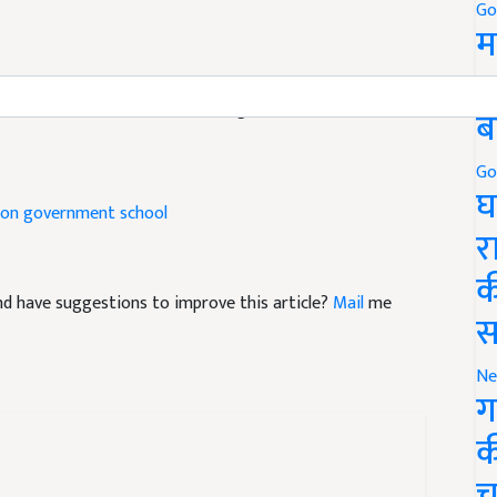
Go
म
5
heir own blackboard in this village know more about it
ब
Go
ion
government school
घ
र
क
 and have suggestions to improve this article?
Mail
me
स
Ne
ग
क
च