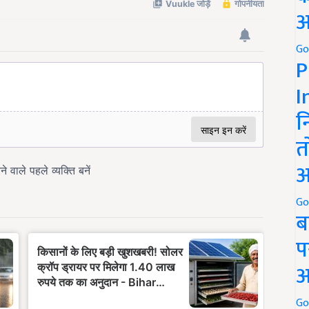
अ
Go
P
I
न
त
अ
Go
ब
प
अ
Go