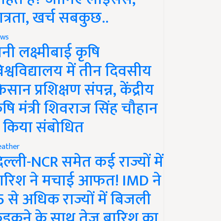
ात्रता, खर्च सबकुछ..
ws
ानी लक्ष्मीबाई कृषि
िश्वविद्यालय में तीन दिवसीय
िसान प्रशिक्षण संपन्न, केंद्रीय
ृषि मंत्री शिवराज सिंह चौहान
े किया संबोधित
ather
िल्ली-NCR समेत कई राज्यों में
ारिश ने मचाई आफत! IMD ने
5 से अधिक राज्यों में बिजली
ड़कने के साथ तेज बारिश का