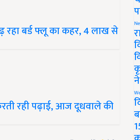
प
ढ़ रहा बर्ड फ्लू का कहर, 4 लाख से
Ne
र
व
क
क
न
We
 करती रही पढ़ाई, आज दूधवाले की
द
ब
1
क