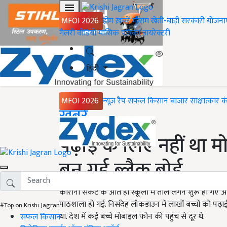
MFOI 2026
होम
ख़बरें
मौसम
खेती-बाड़ी
सरकारी योजना
गैलरी
वीडियो
मासिक पत्रिका
डायरेक्टरी
हिंदी
MFOI 2026
न्यूज़ रैप
सफल किसान
बाजार
साक्षात्कार
क
Home
ख़बरें
पढ़ाई के लिए नहीं था 
बन गई ब्लैक बोर्ड
कोरोना संकट के आते ही स्कूलों में ताले लगने शुरू हो गए और
पाठशाला हो गई. निसंदेह लॉकडाउन में लाखों बच्चों को पढ
#Top on Krishi Jagran
था. देश में कई बच्चे मोबाइल फोन की पहुंच से दूर थे.
सफल किसान