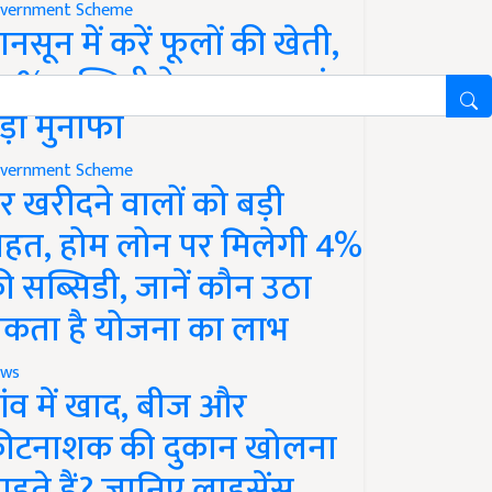
vernment Scheme
ानसून में करें फूलों की खेती,
0% सब्सिडी के साथ कमाएं
ड़ा मुनाफा
vernment Scheme
र खरीदने वालों को बड़ी
ाहत, होम लोन पर मिलेगी 4%
ी सब्सिडी, जानें कौन उठा
कता है योजना का लाभ
ws
ांव में खाद, बीज और
ीटनाशक की दुकान खोलना
ाहते हैं? जानिए लाइसेंस,