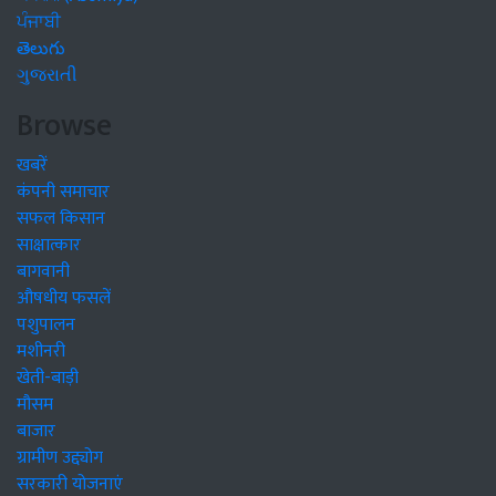
ਪੰਜਾਬੀ
తెలుగు
ગુજરાતી
Browse
खबरें
कंपनी समाचार
सफल किसान
साक्षात्कार
बागवानी
औषधीय फसलें
पशुपालन
मशीनरी
खेती-बाड़ी
मौसम
बाजार
ग्रामीण उद्द्योग
सरकारी योजनाएं