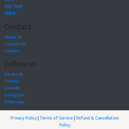
फोरम
फोटो गैलरी
वीडियो
Contact
About Us
Contact Us
Careers
Follow us
Facebook
Twitter
LinkedIn
Instagram
WhatsApp
Privacy Policy
|
Terms of Service
|
Refund & Cancellation
Policy