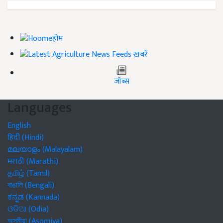
होम
ख़बरें
जॉब्स
Languages
English
हिंदी (Hindi)
മലയാളം (Malayalam)
मराठी (Marathi)
தமிழ் (Tamil)
বাঙালি (Bengali)
ಕನ್ನಡ (Kannada)
ଓଡିଆ (Odia)
অসমীয়া (Asomiya)