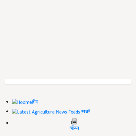
होम
ख़बरें
जॉब्स