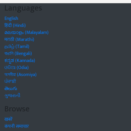
Languages
English
हिंदी (Hindi)
മലയാളം (Malayalam)
मराठी (Marathi)
தமிழ் (Tamil)
বাঙালি (Bengali)
ಕನ್ನಡ (Kannada)
ଓଡିଆ (Odia)
অসমীয়া (Asomiya)
ਪੰਜਾਬੀ
తెలుగు
ગુજરાતી
Browse
खबरें
कंपनी समाचार