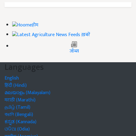
होम
ख़बरें
जॉब्स
Languages
English
हिंदी (Hindi)
മലയാളം (Malayalam)
मराठी (Marathi)
தமிழ் (Tamil)
বাঙালি (Bengali)
ಕನ್ನಡ (Kannada)
ଓଡିଆ (Odia)