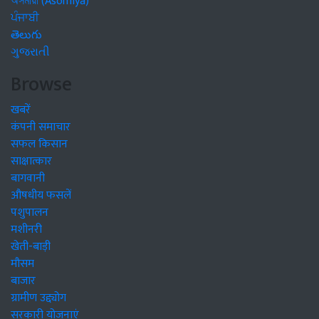
অসমীয়া (Asomiya)
ਪੰਜਾਬੀ
తెలుగు
ગુજરાતી
Browse
खबरें
कंपनी समाचार
सफल किसान
साक्षात्कार
बागवानी
औषधीय फसलें
पशुपालन
मशीनरी
खेती-बाड़ी
मौसम
बाजार
ग्रामीण उद्द्योग
सरकारी योजनाएं