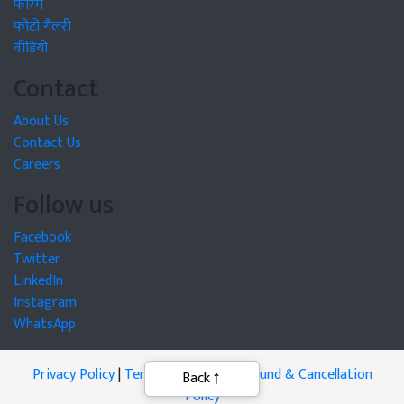
फोरम
फोटो गैलरी
वीडियो
Contact
About Us
Contact Us
Careers
Follow us
Facebook
Twitter
LinkedIn
Instagram
WhatsApp
Privacy Policy
|
Terms of Service
|
Refund & Cancellation
Policy