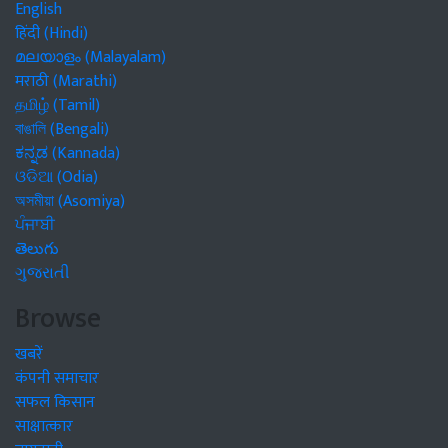
English
हिंदी (Hindi)
മലയാളം (Malayalam)
मराठी (Marathi)
தமிழ் (Tamil)
বাঙালি (Bengali)
ಕನ್ನಡ (Kannada)
ଓଡିଆ (Odia)
অসমীয়া (Asomiya)
ਪੰਜਾਬੀ
తెలుగు
ગુજરાતી
Browse
खबरें
कंपनी समाचार
सफल किसान
साक्षात्कार