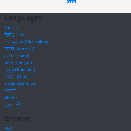
जॉब्स
Languages
English
हिंदी (Hindi)
മലയാളം (Malayalam)
मराठी (Marathi)
தமிழ் (Tamil)
বাঙালি (Bengali)
ಕನ್ನಡ (Kannada)
ଓଡିଆ (Odia)
অসমীয়া (Asomiya)
ਪੰਜਾਬੀ
తెలుగు
ગુજરાતી
Browse
खबरें