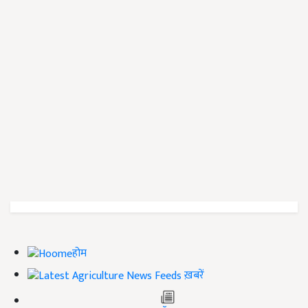
होम
ख़बरें