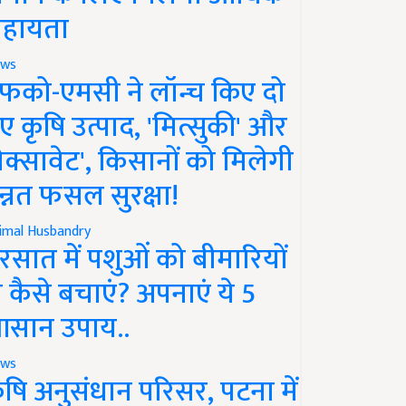
हायता
ws
फको-एमसी ने लॉन्च किए दो
ए कृषि उत्पाद, 'मित्सुकी' और
नेक्सावेट', किसानों को मिलेगी
न्नत फसल सुरक्षा!
imal Husbandry
रसात में पशुओं को बीमारियों
े कैसे बचाएं? अपनाएं ये 5
सान उपाय..
ws
ृषि अनुसंधान परिसर, पटना में