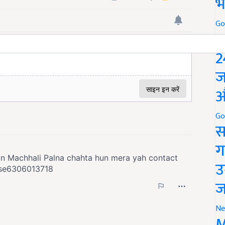
भ
Go
P
2
ज
औ
Go
स
ग
उ
ज
Ne
M