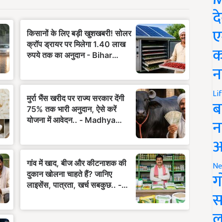
द
ए
क
न
Li
ब
न
आ
Ne
ग
स
ल