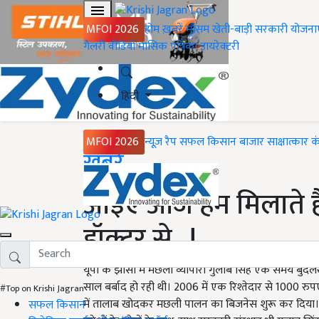
MFOI 2026
होम
ख़बरें
मौसम
खेती-बाड़ी
सरकारी योजना
गैलरी
वीडियो
मासिक पत्रिका
डायरेक्टरी
हिंदी
MFOI 2026
न्यूज़ रैप
सफल किसान
बाजार
साक्षात्कार
क
Home
ख़बरें
आइए आज हम मिलाते ह
डॉक्टर से...!
यूपी के झांसी में मछली व्यापारी गुलाब सिंह एक समय बुंद
साल बर्बाद हो रही थी। 2006 में एक रिश्तेदार से 1000
#Top on Krishi Jagran
में तालाब खोदकर मछली पालन का बिजनेस शुरू कर दिया
सफल किसान