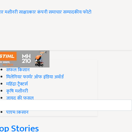
ार
मशीनरी
साक्षात्कार
कंपनी समाचार
सम्पादकीय
फोटो
op on Krishi Jagran
सफल किसान
मिलेनियर फार्मर ऑफ इंडिया अवॉर्ड
महिंद्रा ट्रैक्टर्स
कृषि मशीनरी
जायद की फसल
बिज़नेस आइडियाज
पीएम किसान
op Stories