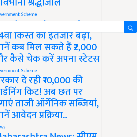
ावभीनी श्रद्धांजलि
vernment Scheme
M Kisan Yojana Update:
4वीं किस्त का इंतजार बढ़ा,
ानें कब मिल सकते हैं ₹2,000
र कैसे चेक करें अपना स्टेटस
vernment Scheme
रकार दे रही ₹10,000 की
ार्डनिंग किट! अब छत पर
गाएं ताजी ऑर्गेनिक सब्जियां,
ानें आवेदन प्रक्रिया..
ws
aharashtra News: सीएम