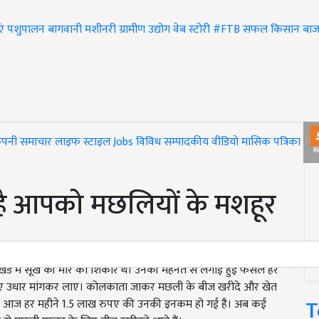
एं
पशुपालन
बागवानी
मशीनरी
ग्रामीण उद्योग
वेब स्टोरी
#FTB
सफल किसान
बाज
ंपनी समाचार
लाइफ स्टाइल
Jobs
विविध
सम्पादकीय
वीडियो
मासिक पत्रिका
#T
ै आपको मछलियों के मशहूर
ेलखंड में सूखे की मार का शिकार थे। उनकी मेहनत से लगाई हुई फसल हर
 रुपए उधार मांगकर लाए। कोलकाता जाकर मछली के बीज खरीदे और खेत
T
। आज हर महीने 1.5 लाख रुपए की उनकी इनकम हो गई है। अब कई