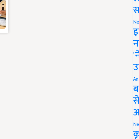
स
Ne
इ
न
'
उ
An
ब
स
आ
Ne
क