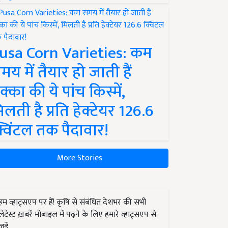
usa Corn Varieties: कम
मय में तैयार हो जाती हैं
क्का की ये पांच किस्में,
िलती है प्रति हेक्टेयर 126.6
्विंटल तक पैदावार!
More Stories
हम व्हाट्सएप पर हैं! कृषि से संबंधित देशभर की सभी
लेटेस्ट ख़बरें मोबाइल में पढ़ने के लिए हमारे व्हाट्सएप से
जुड़ें.