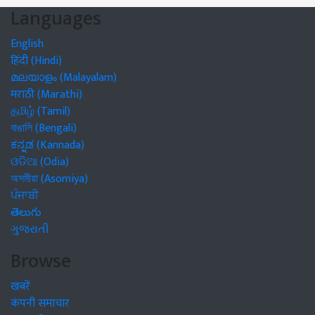
Languages
English
हिंदी (Hindi)
മലയാളം (Malayalam)
मराठी (Marathi)
தமிழ் (Tamil)
বাঙালি (Bengali)
ಕನ್ನಡ (Kannada)
ଓଡିଆ (Odia)
অসমীয়া (Asomiya)
ਪੰਜਾਬੀ
తెలుగు
ગુજરાતી
Browse
खबरें
कंपनी समाचार