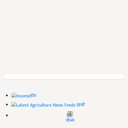
होम
ख़बरें
जॉब्स