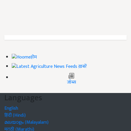
होम
ख़बरें
जॉब्स
Languages
English
हिंदी (Hindi)
മലയാളം (Malayalam)
मराठी (Marathi)