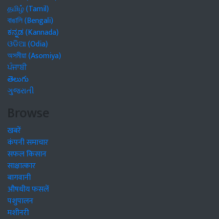
தமிழ் (Tamil)
বাঙালি (Bengali)
ಕನ್ನಡ (Kannada)
ଓଡିଆ (Odia)
অসমীয়া (Asomiya)
ਪੰਜਾਬੀ
తెలుగు
ગુજરાતી
Browse
खबरें
कंपनी समाचार
सफल किसान
साक्षात्कार
बागवानी
औषधीय फसलें
पशुपालन
मशीनरी