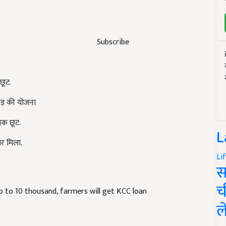
Subscribe
 छूट.
ोड़ की योजना
तक छूट.
L
ार मिला.
Li
स
च
p to 10 thousand, farmers will get KCC loan
ल