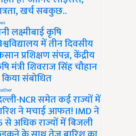
ात्रता, खर्च सबकुछ..
ws
ानी लक्ष्मीबाई कृषि
िश्वविद्यालय में तीन दिवसीय
िसान प्रशिक्षण संपन्न, केंद्रीय
ृषि मंत्री शिवराज सिंह चौहान
े किया संबोधित
ather
िल्ली-NCR समेत कई राज्यों में
ारिश ने मचाई आफत! IMD ने
5 से अधिक राज्यों में बिजली
ड़कने के साथ तेज बारिश का