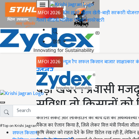
MFOI 2026
होम
ख़बरें
मौसम
खेती-बाड़ी
सरकारी योजना
गैलरी
वीडियो
मासिक पत्रिका
डायरेक्टरी
हिंदी
MFOI 2026
न्यूज़ रैप
सफल किसान
बाजार
साक्षात्कार
क
Home
ख़बरें
बड़ी खबर ! प्रवासी मजद
सुविधा तो किसानों को
कोरोना संकट और लॉकडाउन की बीच देश की अर्थव्यवस्था को पट
पैकेज का ऐलान किया है, जिसे लेकर वित्त मंत्री निर्मला स
#Top on Krishi Jagran
कृषि सेक्टर को राहत देने के लिए डिटेल रख रही हैं, लेकिन
सफल किसान