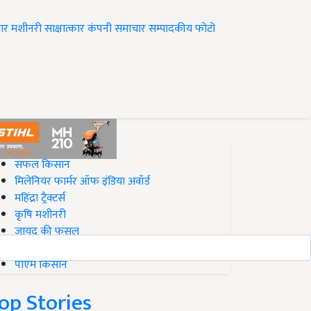
ार
मशीनरी
साक्षात्कार
कंपनी समाचार
सम्पादकीय
फोटो
op on Krishi Jagran
सफल किसान
मिलेनियर फार्मर ऑफ इंडिया अवॉर्ड
महिंद्रा ट्रैक्टर्स
कृषि मशीनरी
जायद की फसल
बिज़नेस आइडियाज
पीएम किसान
op Stories