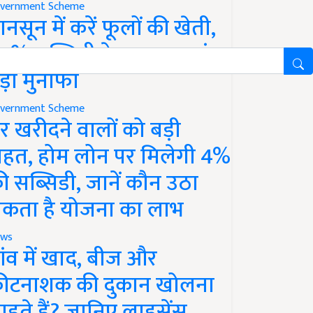
vernment Scheme
ानसून में करें फूलों की खेती,
0% सब्सिडी के साथ कमाएं
ड़ा मुनाफा
vernment Scheme
र खरीदने वालों को बड़ी
ाहत, होम लोन पर मिलेगी 4%
ी सब्सिडी, जानें कौन उठा
कता है योजना का लाभ
ws
ांव में खाद, बीज और
ीटनाशक की दुकान खोलना
ाहते हैं? जानिए लाइसेंस,