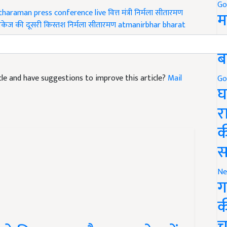
Go
tharaman press conference live
वित्त मंत्री निर्मला सीतारमण
म
ैकेज की दूसरी किस्तश
निर्मला सीतारमण
atmanirbhar bharat
5
ब
ticle and have suggestions to improve this article?
Mail
Go
घ
र
क
स
Ne
ग
क
च