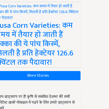
usa Corn Varieties: कम
मय में तैयार हो जाती हैं
क्का की ये पांच किस्में,
िलती है प्रति हेक्टेयर 126.6
्विंटल तक पैदावार!
More Stories
हम व्हाट्सएप पर हैं! कृषि से संबंधित देशभर की सभी
लेटेस्ट ख़बरें मोबाइल में पढ़ने के लिए हमारे व्हाट्सएप से
जुड़ें.