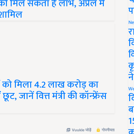
को मिल सकता है लाभ, अप्रेल में
प
ं शामिल
Ne
र
व
क
क
न
ं को मिला 4.2 लाख करोड़ का
We
, जानें वित्त मंत्री की कॉन्फ्रेंस
द
ब
1
क