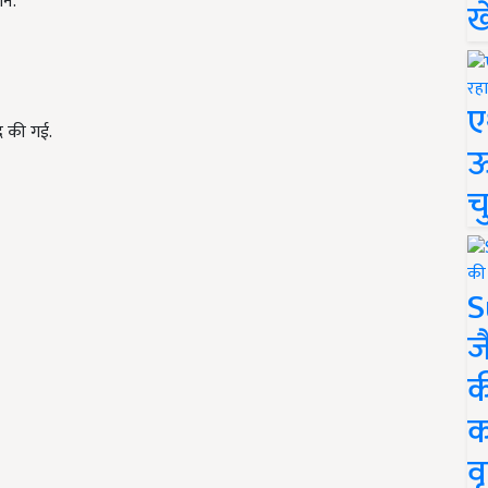
ोन.
ख
ए
दद की गई.
ऊ
च
S
ज
क
क
वृ