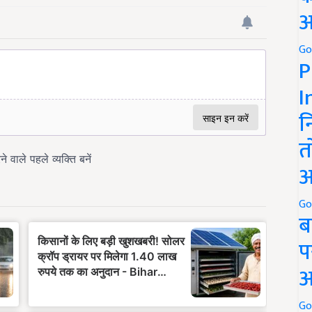
अ
Go
P
I
न
त
अ
Go
ब
प
अ
Go