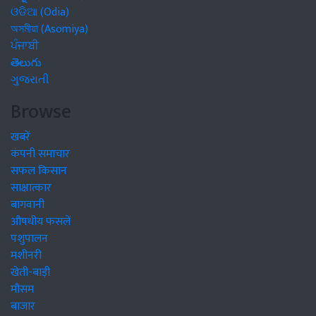
ଓଡିଆ (Odia)
অসমীয়া (Asomiya)
ਪੰਜਾਬੀ
తెలుగు
ગુજરાતી
Browse
खबरें
कंपनी समाचार
सफल किसान
साक्षात्कार
बागवानी
औषधीय फसलें
पशुपालन
मशीनरी
खेती-बाड़ी
मौसम
बाजार