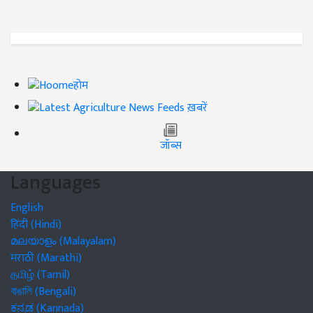
होम
ख़बरें
जॉब्स
Languages
English
हिंदी (Hindi)
മലയാളം (Malayalam)
मराठी (Marathi)
தமிழ் (Tamil)
বাঙালি (Bengali)
ಕನ್ನಡ (Kannada)