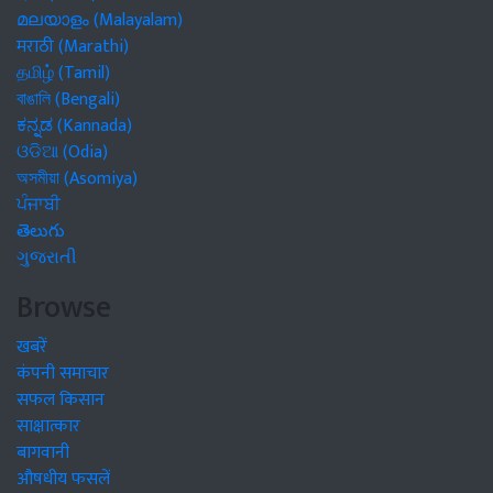
മലയാളം (Malayalam)
मराठी (Marathi)
தமிழ் (Tamil)
বাঙালি (Bengali)
ಕನ್ನಡ (Kannada)
ଓଡିଆ (Odia)
অসমীয়া (Asomiya)
ਪੰਜਾਬੀ
తెలుగు
ગુજરાતી
Browse
खबरें
कंपनी समाचार
सफल किसान
साक्षात्कार
बागवानी
औषधीय फसलें