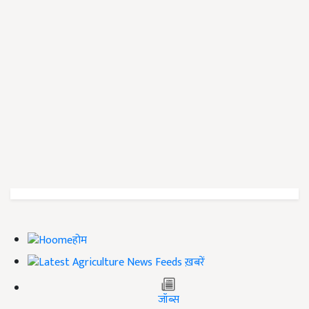
होम
ख़बरें
जॉब्स