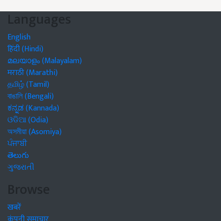
Languages
English
हिंदी (Hindi)
മലയാളം (Malayalam)
मराठी (Marathi)
தமிழ் (Tamil)
বাঙালি (Bengali)
ಕನ್ನಡ (Kannada)
ଓଡିଆ (Odia)
অসমীয়া (Asomiya)
ਪੰਜਾਬੀ
తెలుగు
ગુજરાતી
Browse
खबरें
कंपनी समाचार