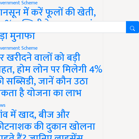
vernment Scheme
ानसून में करें फूलों की खेती,
0% सब्सिडी के साथ कमाएं
ड़ा मुनाफा
vernment Scheme
र खरीदने वालों को बड़ी
ाहत, होम लोन पर मिलेगी 4%
ी सब्सिडी, जानें कौन उठा
कता है योजना का लाभ
ws
ांव में खाद, बीज और
ीटनाशक की दुकान खोलना
ाहते हैं? जानिए लाइसेंस,