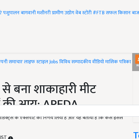
एं
पशुपालन
बागवानी
मशीनरी
ग्रामीण उद्योग
वेब स्टोरी
#FTB
सफल किसान
बाज
ंपनी समाचार
लाइफ स्टाइल
Jobs
विविध
सम्पादकीय
वीडियो
मासिक पत्रिका
#T
से बना शाकाहारी मीट
ों की आय: APEDA
 प्रोडक्ट्स के एक्सपोर्ट का निर्णय लिया है और यह बताया है कि कैसे इससे
T
 IST