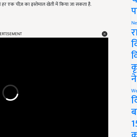
 हर एक चीज़ का इस्तेमाल खेती में किया जा सकता है.
प
Ne
ERTISEMENT
र
व
क
क
न
We
द
ब
1
क