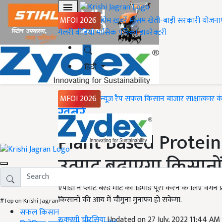
MFOI 2026
होम
ख़बरें
मौसम
खेती-बाड़ी
सरकारी योजना
गैलरी
वीडियो
मासिक पत्रिका
डायरेक्टरी
हिंदी
MFOI 2026
न्यूज़ रैप
सफल किसान
बाजार
साक्षात्कार
क
Home
ख़बरें
Plant Based Protein 
उत्पाद बढ़ाएगा किसान
एपीडा ने प्लांट बेस्ड मीट की डिमांड पूरी करने के लिए वेगन
किसानों की आय में चौगुना मुनाफा हो सकेगा.
#Top on Krishi Jagran
सफल किसान
रुक्मणी चौरसिया
Updated on 27 July, 2022 11:44 AM