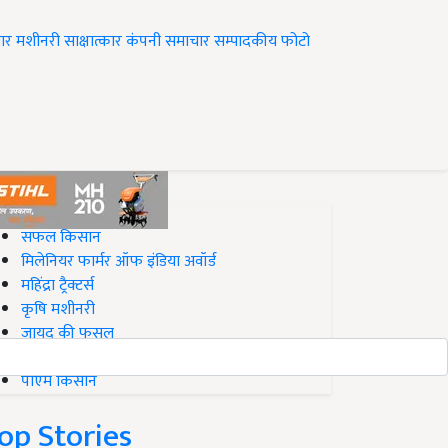
ार
मशीनरी
साक्षात्कार
कंपनी समाचार
सम्पादकीय
फोटो
op on Krishi Jagran
सफल किसान
मिलेनियर फार्मर ऑफ इंडिया अवॉर्ड
महिंद्रा ट्रैक्टर्स
कृषि मशीनरी
जायद की फसल
बिज़नेस आइडियाज
पीएम किसान
op Stories