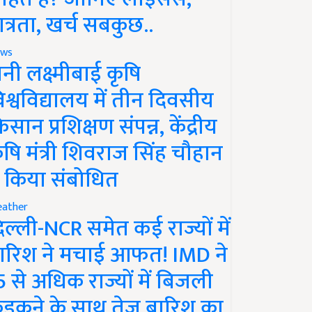
ात्रता, खर्च सबकुछ..
ws
ानी लक्ष्मीबाई कृषि
िश्वविद्यालय में तीन दिवसीय
िसान प्रशिक्षण संपन्न, केंद्रीय
ृषि मंत्री शिवराज सिंह चौहान
े किया संबोधित
ather
िल्ली-NCR समेत कई राज्यों में
ारिश ने मचाई आफत! IMD ने
5 से अधिक राज्यों में बिजली
ड़कने के साथ तेज बारिश का