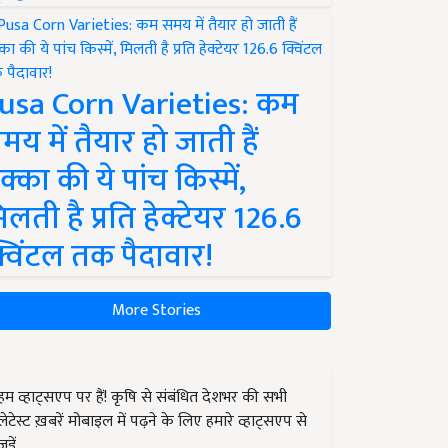
usa Corn Varieties: कम
मय में तैयार हो जाती हैं
क्का की ये पांच किस्में,
िलती है प्रति हेक्टेयर 126.6
्विंटल तक पैदावार!
More Stories
हम व्हाट्सएप पर हैं! कृषि से संबंधित देशभर की सभी
लेटेस्ट ख़बरें मोबाइल में पढ़ने के लिए हमारे व्हाट्सएप से
जुड़ें.