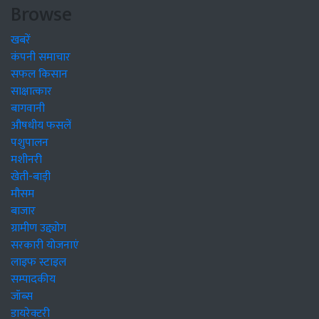
Browse
खबरें
कंपनी समाचार
सफल किसान
साक्षात्कार
बागवानी
औषधीय फसलें
पशुपालन
मशीनरी
खेती-बाड़ी
मौसम
बाजार
ग्रामीण उद्द्योग
सरकारी योजनाएं
लाइफ स्टाइल
सम्पादकीय
जॉब्स
डायरेक्टरी