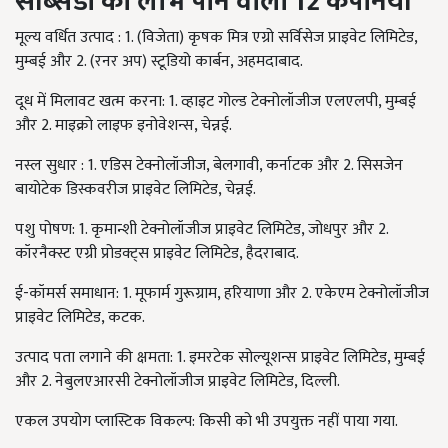
सब्सिडी
का
लाभ
पाने
वाली
12
कंपनियां
मूल्य वर्धित उत्पाद : 1. (विजेता) कृषक मित्र एग्रो सर्विसेज प्राइवेट लिमिटेड,
मुम्बई और 2. (रनर अप) स्टूडियो कार्बन, अहमदाबाद.
दूध में मिलावट खत्म करना: 1. व्हाइट गोल्ड टेक्नोलॉजीज एलएलपी, मुम्बई
और 2. माइक्रो लाइफ इनोवेशन्स, चेन्नई.
नस्ल सुधार : 1. एडिस टेक्नोलॉजीज, बेलगावी, कर्नाटक और 2. सिसजेन
बायोटेक डिस्कवरीज प्राइवेट लिमिटेड, चेन्नई.
पशु पोषण: 1. कृमान्शी टेक्नोलॉजीज प्राइवेट लिमिटेड, जोधपुर और 2.
कॉरनैक्स्ट एग्री प्रोडक्ट्स प्राइवेट लिमिटेड, हैदराबाद.
ई-कॉमर्स समाधान: 1. मूफार्म गुरूग्राम, हरियाणा और 2. एकेएम टेक्नोलॉजीज
प्राइवेट लिमिटेड, कटक.
उत्पाद पता लगाने की क्षमता: 1. इमरटेक सोल्यूशन्स प्राइवेट लिमिटेड, मुम्बई
और 2. नेबुलएआरसी टेक्नोलॉजीज प्राइवेट लिमिटेड, दिल्ली.
एकल उपयोग प्लास्टिक विकल्प: किसी को भी उपयुक्त नहीं पाया गया.