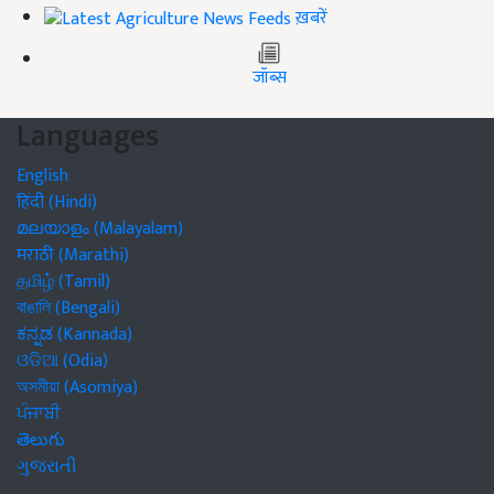
ख़बरें
जॉब्स
Languages
English
हिंदी (Hindi)
മലയാളം (Malayalam)
मराठी (Marathi)
தமிழ் (Tamil)
বাঙালি (Bengali)
ಕನ್ನಡ (Kannada)
ଓଡିଆ (Odia)
অসমীয়া (Asomiya)
ਪੰਜਾਬੀ
తెలుగు
ગુજરાતી