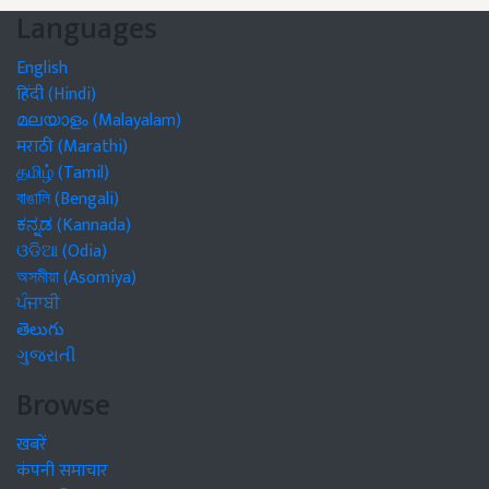
Languages
English
हिंदी (Hindi)
മലയാളം (Malayalam)
मराठी (Marathi)
தமிழ் (Tamil)
বাঙালি (Bengali)
ಕನ್ನಡ (Kannada)
ଓଡିଆ (Odia)
অসমীয়া (Asomiya)
ਪੰਜਾਬੀ
తెలుగు
ગુજરાતી
Browse
खबरें
कंपनी समाचार