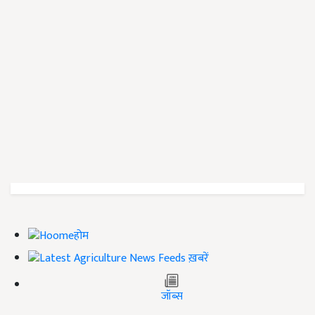
होम
ख़बरें
जॉब्स