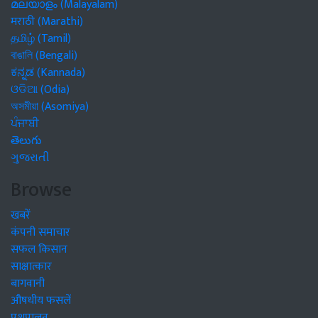
മലയാളം (Malayalam)
मराठी (Marathi)
தமிழ் (Tamil)
বাঙালি (Bengali)
ಕನ್ನಡ (Kannada)
ଓଡିଆ (Odia)
অসমীয়া (Asomiya)
ਪੰਜਾਬੀ
తెలుగు
ગુજરાતી
Browse
खबरें
कंपनी समाचार
सफल किसान
साक्षात्कार
बागवानी
औषधीय फसलें
पशुपालन