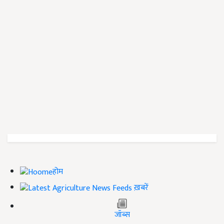
होम
ख़बरें
जॉब्स