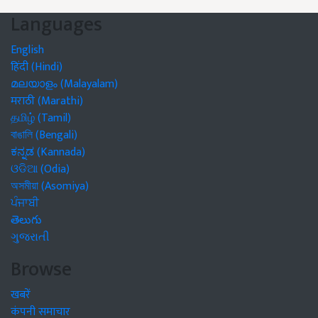
Languages
English
हिंदी (Hindi)
മലയാളം (Malayalam)
मराठी (Marathi)
தமிழ் (Tamil)
বাঙালি (Bengali)
ಕನ್ನಡ (Kannada)
ଓଡିଆ (Odia)
অসমীয়া (Asomiya)
ਪੰਜਾਬੀ
తెలుగు
ગુજરાતી
Browse
खबरें
कंपनी समाचार