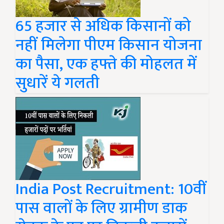
65 हजार से अधिक किसानों को
नहीं मिलेगा पीएम किसान योजना
का पैसा, एक हफ्ते की मोहलत में
सुधारें ये गलती
India Post Recruitment: 10वीं
पास वालों के लिए ग्रामीण डाक