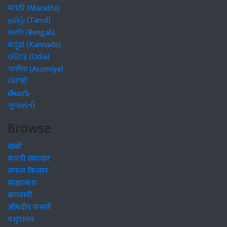
मराठी (Marathi)
தமிழ் (Tamil)
বাঙালি (Bengali)
ಕನ್ನಡ (Kannada)
ଓଡିଆ (Odia)
অসমীয়া (Asomiya)
ਪੰਜਾਬੀ
తెలుగు
ગુજરાતી
Browse
खबरें
कंपनी समाचार
सफल किसान
साक्षात्कार
बागवानी
औषधीय फसलें
पशुपालन