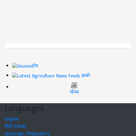
होम
ख़बरें
जॉब्स
Languages
English
हिंदी (Hindi)
മലയാളം (Malayalam)