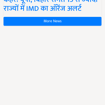
राज्यों में IMD का ऑरेंज अलर्ट
More News