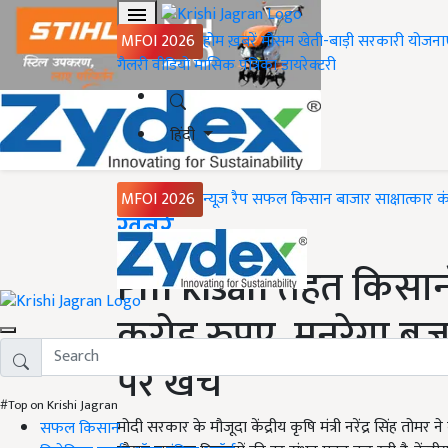
MFOI 2026
होम
ख़बरें
मौसम
खेती-बाड़ी
सरकारी योजना
गैलरी
वीडियो
मासिक पत्रिका
डायरेक्टरी
हिंदी
MFOI 2026
न्यूज़ रैप
सफल किसान
बाजार
साक्षात्कार
क
Home
ख़बरें
Pm kisan तहत किसानो
करोड़ रुपए, मनरेगा बज
पर खर्च
#Top on Krishi Jagran
मोदी सरकार के मौजूदा केंद्रीय कृषि मंत्री नरेंद्र सिंह तो
सफल किसान