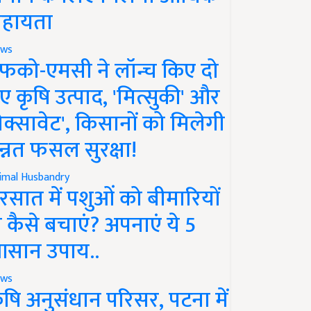
हायता
ws
फको-एमसी ने लॉन्च किए दो
ए कृषि उत्पाद, 'मित्सुकी' और
नेक्सावेट', किसानों को मिलेगी
न्नत फसल सुरक्षा!
imal Husbandry
रसात में पशुओं को बीमारियों
े कैसे बचाएं? अपनाएं ये 5
सान उपाय..
ws
ृषि अनुसंधान परिसर, पटना में