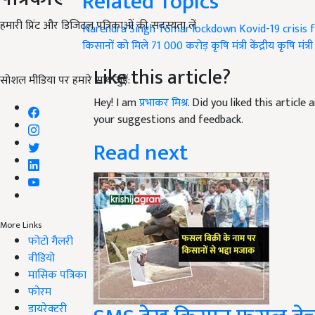
Related Topics
हमारी प्रिंट और डिजिटल पत्रिकाओं की सदस्यता लें
Narendra Singh Tomar
lockdown
Kovid-19 crisis
किसानों को मिले 71
000 करोड़
कृषि मंत्री
केंद्रीय कृषि मंत्र
Like this article?
सोशल मीडिया पर हमारे साथ जुड़ें:
Hey! I am
प्रभाकर मिश्र
. Did you liked this articl
your suggestions and feedback.
Read next
More Links
फोटो गैलरी
वीडियो
मासिक पत्रिका
फोरम
डायरेक्टरी