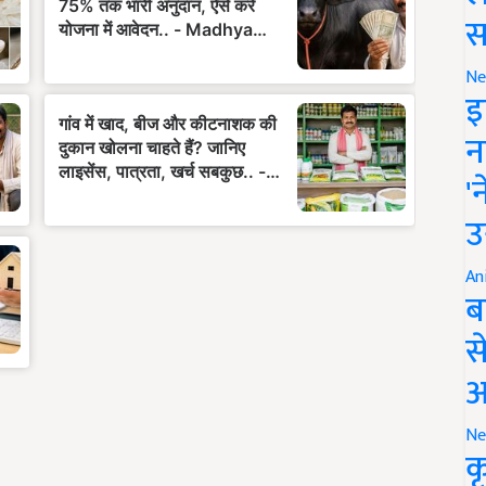
स
Ne
इ
न
'
उ
An
ब
स
आ
Ne
क