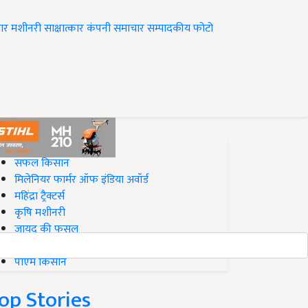
ार
मशीनरी
साक्षात्कार
कंपनी समाचार
सम्पादकीय
फोटो
op on Krishi Jagran
सफल किसान
मिलेनियर फार्मर ऑफ इंडिया अवॉर्ड
महिंद्रा ट्रैक्टर्स
कृषि मशीनरी
जायद की फसल
बिज़नेस आइडियाज
पीएम किसान
op Stories