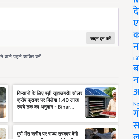
द
ए
क
न
Li
ब
न
आ
Ne
ग
स
ल