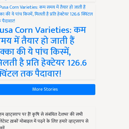
usa Corn Varieties: कम
मय में तैयार हो जाती हैं
क्का की ये पांच किस्में,
िलती है प्रति हेक्टेयर 126.6
्विंटल तक पैदावार!
More Stories
हम व्हाट्सएप पर हैं! कृषि से संबंधित देशभर की सभी
लेटेस्ट ख़बरें मोबाइल में पढ़ने के लिए हमारे व्हाट्सएप से
जुड़ें.