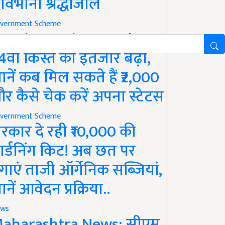
ावभीनी श्रद्धांजलि
vernment Scheme
M Kisan Yojana Update:
4वीं किस्त का इंतजार बढ़ा,
ानें कब मिल सकते हैं ₹2,000
र कैसे चेक करें अपना स्टेटस
vernment Scheme
रकार दे रही ₹10,000 की
ार्डनिंग किट! अब छत पर
गाएं ताजी ऑर्गेनिक सब्जियां,
ानें आवेदन प्रक्रिया..
ws
aharashtra News: सीएम