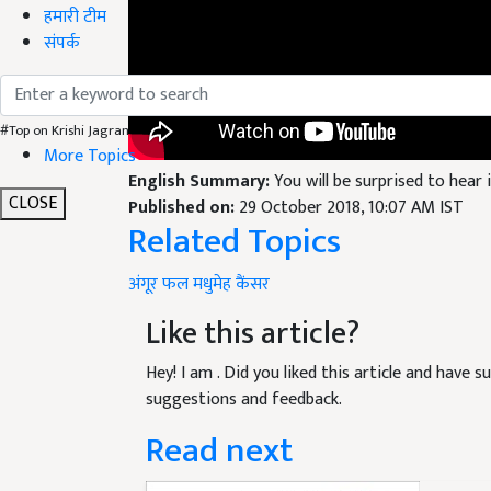
हमारी टीम
संपर्क
#Top on Krishi Jagran
More Topics
English Summary:
You will be surprised to hea
CLOSE
Published on:
29 October 2018, 10:07 AM IST
Related Topics
अंगूर
फल
मधुमेह
कैंसर
Like this article?
Hey! I am
. Did you liked this article and have 
suggestions and feedback.
Read next