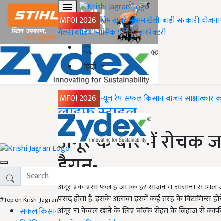
MFOI 2026
होम
ख़बरें
मौसम
खेती-बाड़ी
सरकारी योजना
गैलरी
वीडियो
मासिक पत्रिका
डायरेक्टरी
हिंदी
MFOI 2026
न्यूज़ रैप
सफल किसान
बाजार
साक्षात्कार
क
Home
लाइफ स्टाइल
अंगूर के बारे में रोचक
हैरान-
अंगूर एक ऐसा फल है जो कि हर सीजन में आसानी से मिल ज
पसंद होता है. इसके अलावा इसमें कई तरह के विटामिन्स होन
#Top on Krishi Jagran
अंगूर ना केवल खाने के लिए बल्कि सेहत के लिहाज से काफी म
सफल किसान