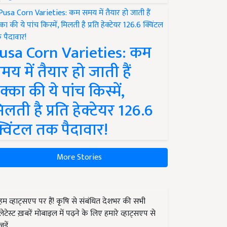
usa Corn Varieties: कम
मय में तैयार हो जाती हैं
क्का की ये पांच किस्में,
िलती है प्रति हेक्टेयर 126.6
्विंटल तक पैदावार!
More Stories
हम व्हाट्सएप पर हैं! कृषि से संबंधित देशभर की सभी
लेटेस्ट ख़बरें मोबाइल में पढ़ने के लिए हमारे व्हाट्सएप से
जुड़ें.