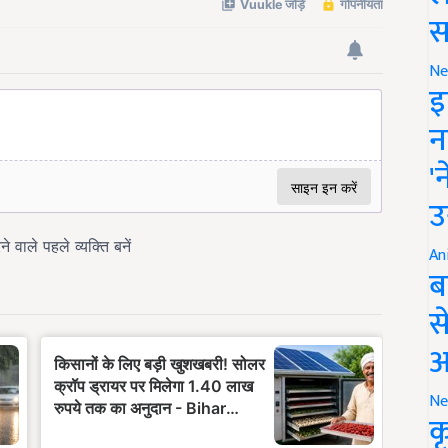
स
Ne
इ
न
'
उ
An
ब
स
आ
Ne
क