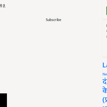
 है.
Subscribe
L
Ne
द
क
(