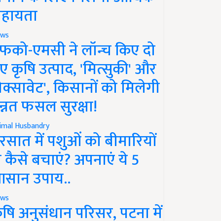
हायता
ws
फको-एमसी ने लॉन्च किए दो
ए कृषि उत्पाद, 'मित्सुकी' और
नेक्सावेट', किसानों को मिलेगी
न्नत फसल सुरक्षा!
imal Husbandry
रसात में पशुओं को बीमारियों
े कैसे बचाएं? अपनाएं ये 5
सान उपाय..
ws
ृषि अनुसंधान परिसर, पटना में