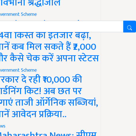
ावभीनी श्रद्धांजलि
vernment Scheme
M Kisan Yojana Update:
4वीं किस्त का इंतजार बढ़ा,
ानें कब मिल सकते हैं ₹2,000
र कैसे चेक करें अपना स्टेटस
vernment Scheme
रकार दे रही ₹10,000 की
ार्डनिंग किट! अब छत पर
गाएं ताजी ऑर्गेनिक सब्जियां,
ानें आवेदन प्रक्रिया..
ws
aharashtra News: सीएम