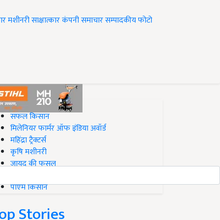
ार
मशीनरी
साक्षात्कार
कंपनी समाचार
सम्पादकीय
फोटो
op on Krishi Jagran
सफल किसान
मिलेनियर फार्मर ऑफ इंडिया अवॉर्ड
महिंद्रा ट्रैक्टर्स
कृषि मशीनरी
जायद की फसल
बिज़नेस आइडियाज
पीएम किसान
op Stories