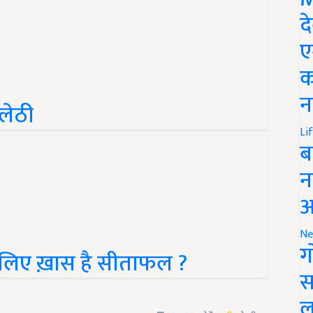
द
ए
क
न
ुलेठी
Li
ब
न
आ
Ne
ग
 के लिए ख़ास है सीताफल ?
स
ल