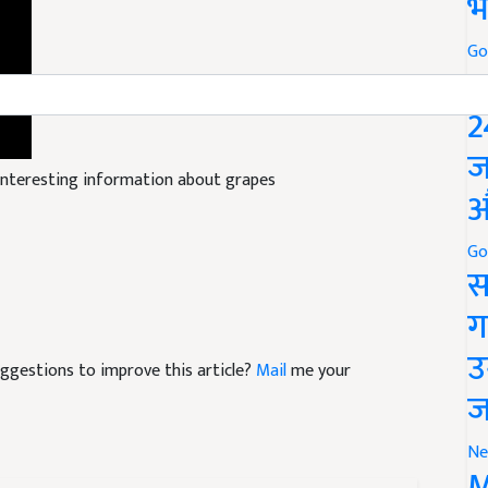
भ
Go
P
2
ज
r interesting information about grapes
औ
Go
स
ग
उ
suggestions to improve this article?
Mail
me your
ज
Ne
M