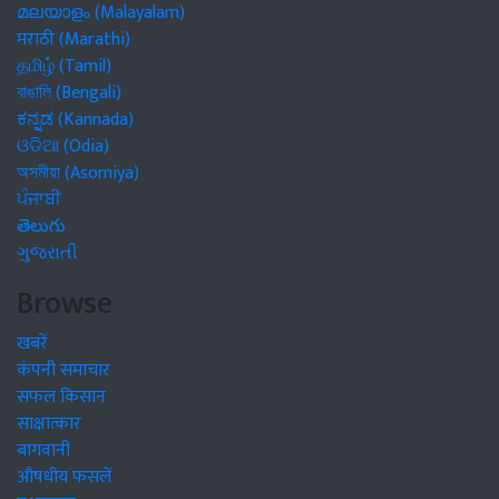
മലയാളം (Malayalam)
मराठी (Marathi)
தமிழ் (Tamil)
বাঙালি (Bengali)
ಕನ್ನಡ (Kannada)
ଓଡିଆ (Odia)
অসমীয়া (Asomiya)
ਪੰਜਾਬੀ
తెలుగు
ગુજરાતી
Browse
खबरें
कंपनी समाचार
सफल किसान
साक्षात्कार
बागवानी
औषधीय फसलें