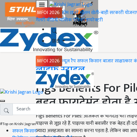
MFOI 2026
होम
ख़बरें
मौसम
खेती-बाड़ी
सरकारी योजना
गैलरी
वीडियो
मासिक पत्रिका
डायरेक्टरी
हिंदी
MFOI 2026
न्यूज़ रैप
सफल किसान
बाजार
साक्षात्कार
क
Home
लाइफ स्टाइल
Figs Benefits For Pil
बहुत फायदेमंद होता है 
Figs Benefits For Piles: आजकल के भागदौड़ भरी लाइफ
पाइल्स से जूझ रहे हैं. पाइल्स यानी बवासीर एक बेहद ही 
#Top on Krishi Jagran
ज्यादा असहजता का सामना करना पड़ता है. लेकिन क्या आप ज
सफल किसान