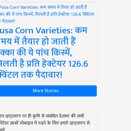
usa Corn Varieties: कम
मय में तैयार हो जाती हैं
क्का की ये पांच किस्में,
िलती है प्रति हेक्टेयर 126.6
्विंटल तक पैदावार!
More Stories
हम व्हाट्सएप पर हैं! कृषि से संबंधित देशभर की सभी
लेटेस्ट ख़बरें मोबाइल में पढ़ने के लिए हमारे व्हाट्सएप से
जुड़ें.