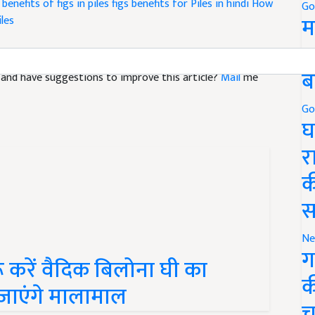
iles
Go
म
5
le and have suggestions to improve this article?
Mail
me
ब
Go
घ
र
क
स
Ne
 करें वैदिक बिलोना घी का
ग
ो जाएंगे मालामाल
क
च