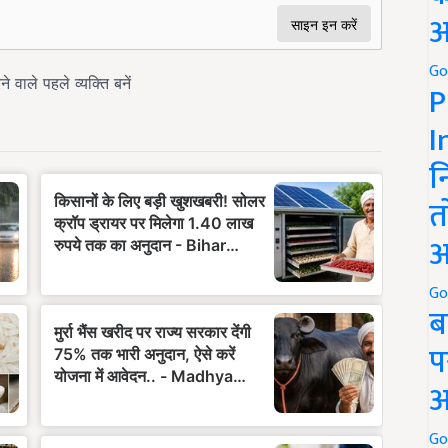
अ
Go
P
I
न
त
अ
Go
ब
प
अ
Go