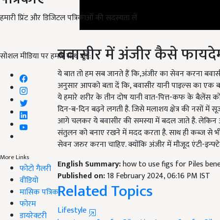
हमारी प्रिंट और डिजिटल पत्रिकाओं की सदस्यता लें
बवासीर में अंजीर कैसे फायदेम
सोशल मीडिया पर हमारे साथ जुड़ें:
ये बात तो हम सब जानते हैं कि,अंजीर का सेवन करना बवासीर 
अनुसार आपको बता दें कि, बवासीर यानी पाइल्स का एक बड
ये हमारे शरीर के तीन दोष यानी वात-पित्त-कफ के बैलेंस 
दिन-ब-दिन बढ़ने लगती है. जिसे मलाशय क्षेत्र की नसों म
आगे चलकर ये बवासीर की समस्या में बदल जाते है. लेकिन अ
संतुलन को बनाए रखने में मदद करता है. साथ ही कब्ज से 
सेवन जरुर करना चाहिए. क्योंकि अंजीर में मौजूद एंटी-इन्फ्टे
English Summary:
how to use figs for Piles benef
More Links
Published on:
18 February 2024, 06:16 PM IST
फोटो गैलरी
Related Topics
वीडियो
मासिक पत्रिका
Lifestyle
फोरम
how to use figs for Piles
tips to use figs for Piles
डायरेक्टरी