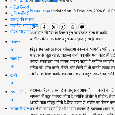
फायदेमंद साबित हो सकता है.
मिलेनियर फार्मर ऑफ इंडिया अवॉर्ड
महिंद्रा ट्रैक्टर्स
प्रियंबदा यादव
Updated on 18 February, 2024 6:16 
कृषि मशीनरी
जायद की फसल
बिज़नेस आइडियाज
पीएम किसान
वासीर रोगियों के लिए बहुत फायदेमंद होता है अंजीर
Home
Figs Benefits For Piles:
आजकल के भागदौड़ भरी लाइफ
पाइल्स से जूझ रहे हैं. पाइल्स यानी बवासीर एक बेहद ही 
न्यूज़ रैप
ज्यादा असहजता का सामना करना पड़ता है. क्योंकि बवासीर
मरीज को शौच करने, बैठने और लेटने में भी काफी ज्यादा त
रोगियों के लिए अंजीर का सेवन करना बहुत फायदेमंद साब
खबरें
दरअसल हेल्थ एक्सपर्ट के अनुसार आपकी जानकारी के लिए ब
सफल किसान
समस्या में बहुत फायदा होता है. क्योंकि अंजीर में प्रोटीन
अच्छी मात्रा मौजूद होती है.जिस वजह से अंजीर का सेवन 
सरकारी योजनाएं
दर्द जैसी समस्याओं से भी आराम मिलता है. हालांकि ध्यान दें