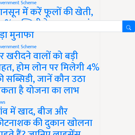
vernment Scheme
ानसून में करें फूलों की खेती,
0% सब्सिडी के साथ कमाएं
ड़ा मुनाफा
vernment Scheme
र खरीदने वालों को बड़ी
ाहत, होम लोन पर मिलेगी 4%
ी सब्सिडी, जानें कौन उठा
कता है योजना का लाभ
ws
ांव में खाद, बीज और
ीटनाशक की दुकान खोलना
ाहते हैं? जानिए लाइसेंस,