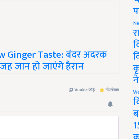
प
Ne
र
व
Ginger Taste: बंदर अदरक
क
 वजह जान हो जाएंगे हैरान
क
न
We
द
ब
1
क