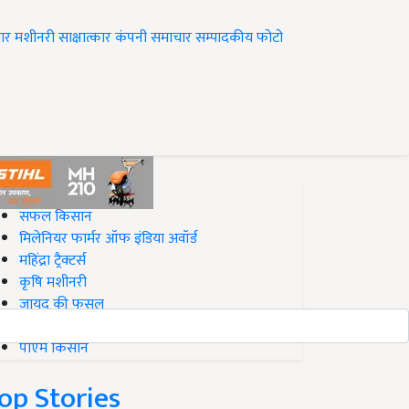
ार
मशीनरी
साक्षात्कार
कंपनी समाचार
सम्पादकीय
फोटो
op on Krishi Jagran
सफल किसान
मिलेनियर फार्मर ऑफ इंडिया अवॉर्ड
महिंद्रा ट्रैक्टर्स
कृषि मशीनरी
जायद की फसल
बिज़नेस आइडियाज
पीएम किसान
op Stories