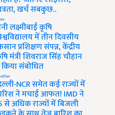
ात्रता, खर्च सबकुछ..
ws
ानी लक्ष्मीबाई कृषि
िश्वविद्यालय में तीन दिवसीय
िसान प्रशिक्षण संपन्न, केंद्रीय
ृषि मंत्री शिवराज सिंह चौहान
े किया संबोधित
ather
िल्ली-NCR समेत कई राज्यों में
ारिश ने मचाई आफत! IMD ने
5 से अधिक राज्यों में बिजली
ड़कने के साथ तेज बारिश का