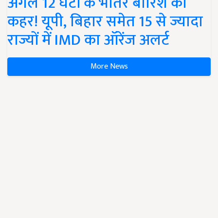
अगले 12 घंटों के भीतर बारिश का
कहर! यूपी, बिहार समेत 15 से ज्यादा
राज्यों में IMD का ऑरेंज अलर्ट
More News