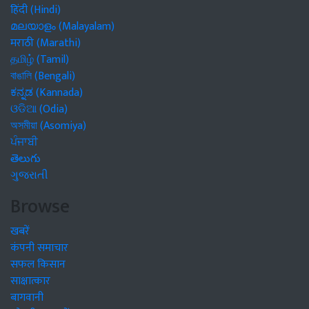
हिंदी (Hindi)
മലയാളം (Malayalam)
मराठी (Marathi)
தமிழ் (Tamil)
বাঙালি (Bengali)
ಕನ್ನಡ (Kannada)
ଓଡିଆ (Odia)
অসমীয়া (Asomiya)
ਪੰਜਾਬੀ
తెలుగు
ગુજરાતી
Browse
खबरें
कंपनी समाचार
सफल किसान
साक्षात्कार
बागवानी