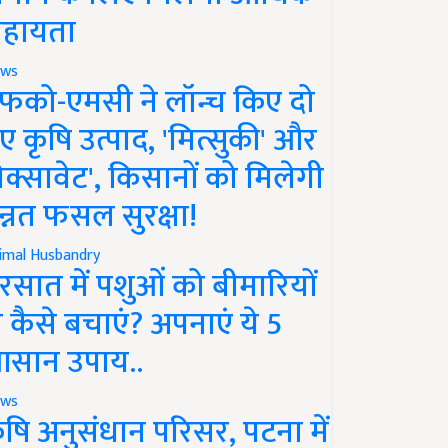
हायता
ws
फको-एमसी ने लॉन्च किए दो
ए कृषि उत्पाद, 'मित्सुकी' और
नेक्सावेट', किसानों को मिलेगी
न्नत फसल सुरक्षा!
imal Husbandry
रसात में पशुओं को बीमारियों
े कैसे बचाएं? अपनाएं ये 5
सान उपाय..
ws
ृषि अनुसंधान परिसर, पटना में