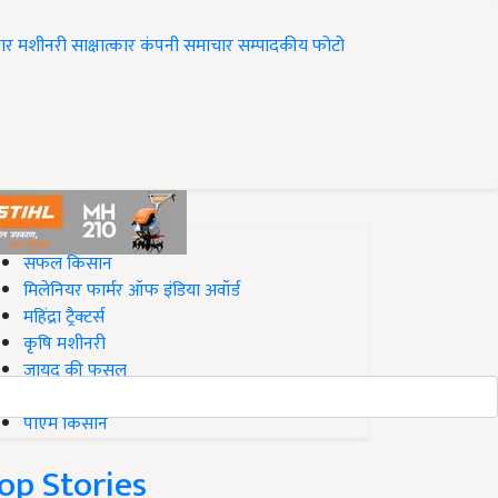
ार
मशीनरी
साक्षात्कार
कंपनी समाचार
सम्पादकीय
फोटो
op on Krishi Jagran
सफल किसान
मिलेनियर फार्मर ऑफ इंडिया अवॉर्ड
महिंद्रा ट्रैक्टर्स
कृषि मशीनरी
जायद की फसल
बिज़नेस आइडियाज
पीएम किसान
op Stories