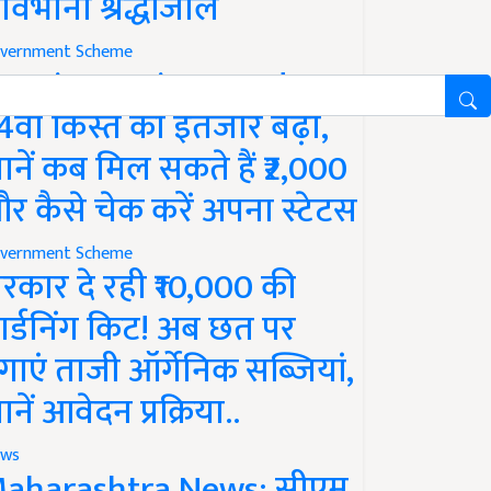
ावभीनी श्रद्धांजलि
vernment Scheme
M Kisan Yojana Update:
4वीं किस्त का इंतजार बढ़ा,
ानें कब मिल सकते हैं ₹2,000
र कैसे चेक करें अपना स्टेटस
vernment Scheme
रकार दे रही ₹10,000 की
ार्डनिंग किट! अब छत पर
गाएं ताजी ऑर्गेनिक सब्जियां,
ानें आवेदन प्रक्रिया..
ws
aharashtra News: सीएम