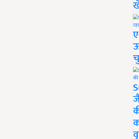
ख
ए
ऊ
च
S
ज
क
क
वृ