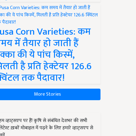
usa Corn Varieties: कम
मय में तैयार हो जाती हैं
क्का की ये पांच किस्में,
िलती है प्रति हेक्टेयर 126.6
्विंटल तक पैदावार!
More Stories
हम व्हाट्सएप पर हैं! कृषि से संबंधित देशभर की सभी
लेटेस्ट ख़बरें मोबाइल में पढ़ने के लिए हमारे व्हाट्सएप से
जुड़ें.