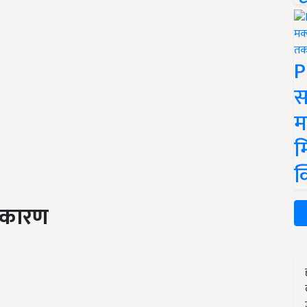
P
स
म
म
क
ं कारण