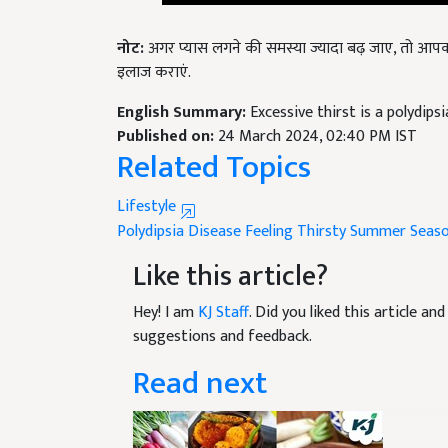
नोट
:
अगर प्यास लगने की समस्या ज्यादा बढ़ जाए, तो आपक
इलाज कराएं.
English Summary:
Excessive thirst is a polydips
Published on:
24 March 2024, 02:40 PM IST
Related Topics
Lifestyle
Polydipsia Disease
Feeling Thirsty
Summer Seas
Like this article?
Hey! I am
KJ Staff
. Did you liked this article a
suggestions and feedback.
Read next