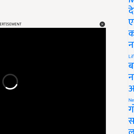
द
ए
ERTISEMENT
क
न
Li
ब
न
आ
Ne
ग
स
ल