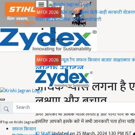
MFOI 2026
होम
ख़बरें
मौसम
खेती-बाड़ी
सरकारी योजना
गैलरी
वीडियो
मासिक पत्रिका
डायरेक्टरी
हिंदी
MFOI 2026
न्यूज़ रैप
सफल किसान
बाजार
साक्षात्कार
क
Home
लाइफ स्टाइल
अधिक प्यास लगना है एक
लक्षण और बचाव
अगर आपको भी अधिक प्यास लगती है और पानी पीने के बाद भ
इसलिए आपको इसके बारे में सभी जानकारी पता होना चाहिए
#Top on Krishi Jagran
सफल किसान
KJ Staff
Updated on 25 March, 2024 1:30 PM IST