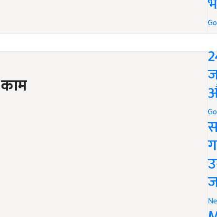
भ
Go
P
2
ज
े काम
औ
Go
स
ग
उ
ज
Ne
M