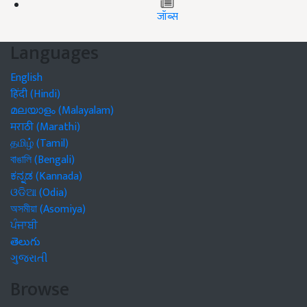
जॉब्स
Languages
English
हिंदी (Hindi)
മലയാളം (Malayalam)
मराठी (Marathi)
தமிழ் (Tamil)
বাঙালি (Bengali)
ಕನ್ನಡ (Kannada)
ଓଡିଆ (Odia)
অসমীয়া (Asomiya)
ਪੰਜਾਬੀ
తెలుగు
ગુજરાતી
Browse