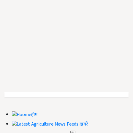
होम
ख़बरें