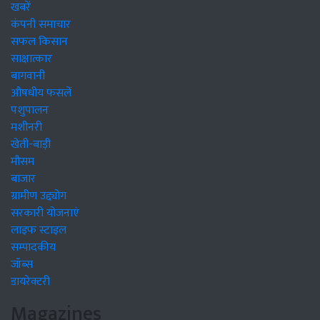
खबरें
कंपनी समाचार
सफल किसान
साक्षात्कार
बागवानी
औषधीय फसलें
पशुपालन
मशीनरी
खेती-बाड़ी
मौसम
बाजार
ग्रामीण उद्द्योग
सरकारी योजनाएं
लाइफ स्टाइल
सम्पादकीय
जॉब्स
डायरेक्टरी
Magazines