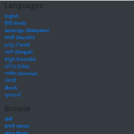
Languages
English
हिंदी (Hindi)
മലയാളം (Malayalam)
मराठी (Marathi)
தமிழ் (Tamil)
বাঙালি (Bengali)
ಕನ್ನಡ (Kannada)
ଓଡିଆ (Odia)
অসমীয়া (Asomiya)
ਪੰਜਾਬੀ
తెలుగు
ગુજરાતી
Browse
खबरें
कंपनी समाचार
सफल किसान