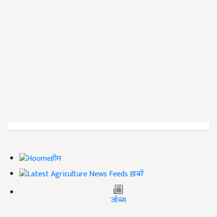
होम
ख़बरें
जॉब्स