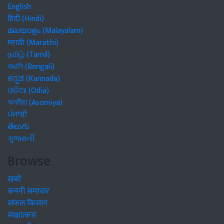
English
हिंदी (Hindi)
മലയാളം (Malayalam)
मराठी (Marathi)
தமிழ் (Tamil)
বাঙালি (Bengali)
ಕನ್ನಡ (Kannada)
ଓଡିଆ (Odia)
অসমীয়া (Asomiya)
ਪੰਜਾਬੀ
తెలుగు
ગુજરાતી
Browse
खबरें
कंपनी समाचार
सफल किसान
साक्षात्कार