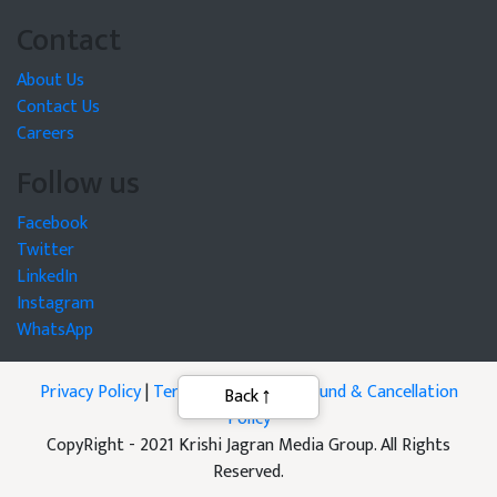
Contact
About Us
Contact Us
Careers
Follow us
Facebook
Twitter
LinkedIn
Instagram
WhatsApp
Privacy Policy
|
Terms of Service
|
Refund & Cancellation
Policy
CopyRight - 2021 Krishi Jagran Media Group. All Rights
Reserved.