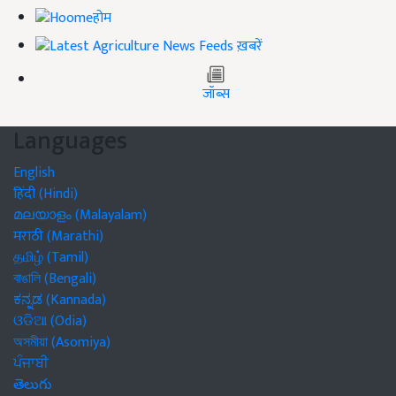
होम
ख़बरें
जॉब्स
Languages
English
हिंदी (Hindi)
മലയാളം (Malayalam)
मराठी (Marathi)
தமிழ் (Tamil)
বাঙালি (Bengali)
ಕನ್ನಡ (Kannada)
ଓଡିଆ (Odia)
অসমীয়া (Asomiya)
ਪੰਜਾਬੀ
తెలుగు