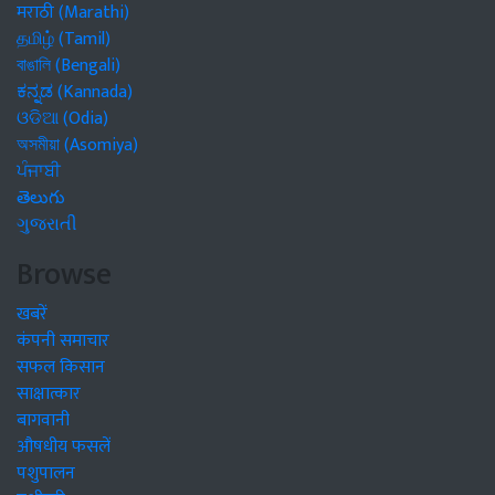
मराठी (Marathi)
தமிழ் (Tamil)
বাঙালি (Bengali)
ಕನ್ನಡ (Kannada)
ଓଡିଆ (Odia)
অসমীয়া (Asomiya)
ਪੰਜਾਬੀ
తెలుగు
ગુજરાતી
Browse
खबरें
कंपनी समाचार
सफल किसान
साक्षात्कार
बागवानी
औषधीय फसलें
पशुपालन