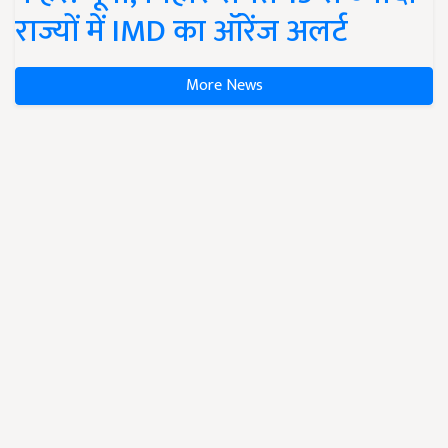
राज्यों में IMD का ऑरेंज अलर्ट
More News