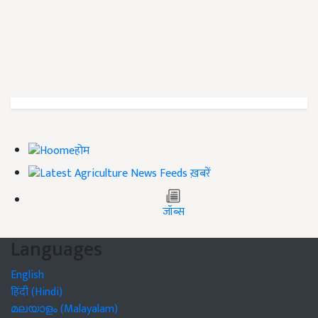
होम
ख़बरें
जॉब्स
Languages
English
हिंदी (Hindi)
മലയാളം (Malayalam)