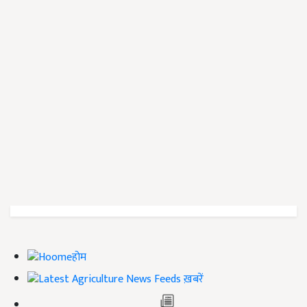
होम
ख़बरें