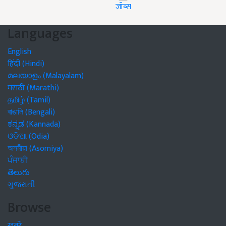
जॉब्स
Languages
English
हिंदी (Hindi)
മലയാളം (Malayalam)
मराठी (Marathi)
தமிழ் (Tamil)
বাঙালি (Bengali)
ಕನ್ನಡ (Kannada)
ଓଡିଆ (Odia)
অসমীয়া (Asomiya)
ਪੰਜਾਬੀ
తెలుగు
ગુજરાતી
Browse
खबरें