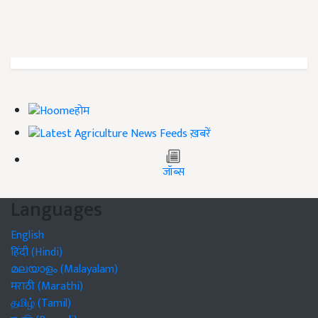
होम
ख़बरें
जॉब्स
Languages
English
हिंदी (Hindi)
മലയാളം (Malayalam)
मराठी (Marathi)
தமிழ் (Tamil)