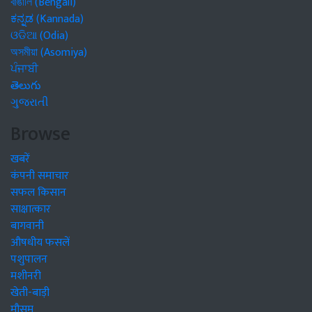
বাঙালি (Bengali)
ಕನ್ನಡ (Kannada)
ଓଡିଆ (Odia)
অসমীয়া (Asomiya)
ਪੰਜਾਬੀ
తెలుగు
ગુજરાતી
Browse
खबरें
कंपनी समाचार
सफल किसान
साक्षात्कार
बागवानी
औषधीय फसलें
पशुपालन
मशीनरी
खेती-बाड़ी
मौसम