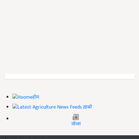
होम
ख़बरें
जॉब्स