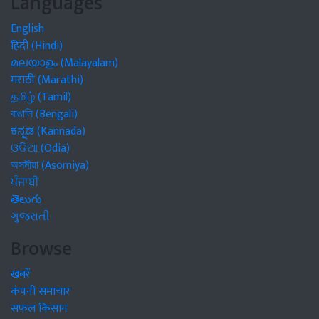
Languages
English
हिंदी (Hindi)
മലയാളം (Malayalam)
मराठी (Marathi)
தமிழ் (Tamil)
বাঙালি (Bengali)
ಕನ್ನಡ (Kannada)
ଓଡିଆ (Odia)
অসমীয়া (Asomiya)
ਪੰਜਾਬੀ
తెలుగు
ગુજરાતી
Browse
खबरें
कंपनी समाचार
सफल किसान