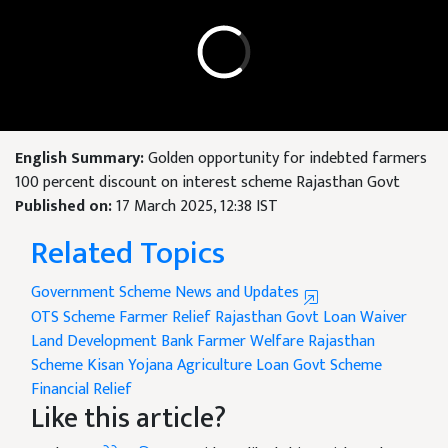
English Summary:
Golden opportunity for indebted farmers
100 percent discount on interest scheme Rajasthan Govt
Published on:
17 March 2025, 12:38 IST
Related Topics
Government Scheme News and Updates
OTS Scheme
Farmer Relief
Rajasthan Govt
Loan Waiver
Land Development Bank
Farmer Welfare
Rajasthan
Scheme
Kisan Yojana
Agriculture Loan
Govt Scheme
Financial Relief
Like this article?