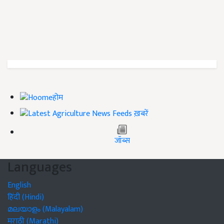
होम
ख़बरें
जॉब्स
Languages
English
हिंदी (Hindi)
മലയാളം (Malayalam)
मराठी (Marathi)