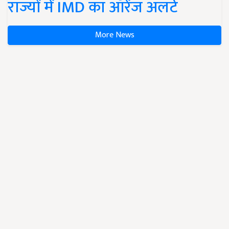
राज्यों में IMD का ऑरेंज अलर्ट
More News