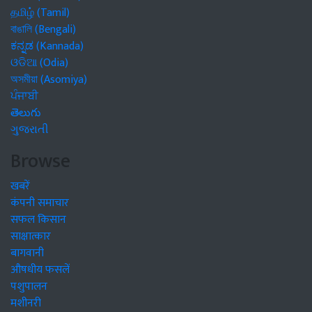
தமிழ் (Tamil)
বাঙালি (Bengali)
ಕನ್ನಡ (Kannada)
ଓଡିଆ (Odia)
অসমীয়া (Asomiya)
ਪੰਜਾਬੀ
తెలుగు
ગુજરાતી
Browse
खबरें
कंपनी समाचार
सफल किसान
साक्षात्कार
बागवानी
औषधीय फसलें
पशुपालन
मशीनरी