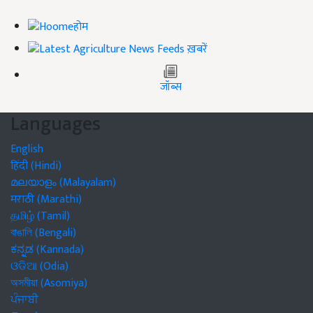
होम
ख़बरें
जॉब्स
Languages
English
हिंदी (Hindi)
മലയാളം (Malayalam)
मराठी (Marathi)
தமிழ் (Tamil)
বাঙালি (Bengali)
ಕನ್ನಡ (Kannada)
ଓଡିଆ (Odia)
অসমীয়া (Asomiya)
ਪੰਜਾਬੀ