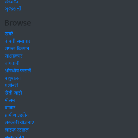
తెలుగు
ગુજરાતી
Browse
खबरें
कंपनी समाचार
सफल किसान
साक्षात्कार
बागवानी
औषधीय फसलें
पशुपालन
मशीनरी
खेती-बाड़ी
मौसम
बाजार
ग्रामीण उद्द्योग
सरकारी योजनाएं
लाइफ स्टाइल
सम्पादकीय