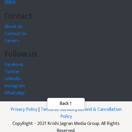
वीडियो
Contact
About Us
Contact Us
Careers
Follow us
Facebook
Twitter
LinkedIn
Instagram
WhatsApp
Back
Privacy Policy
|
Terms of Service
|
Refund & Cancellation
Policy
CopyRight - 2021 Krishi Jagran Media Group. All Rights
Reserved.