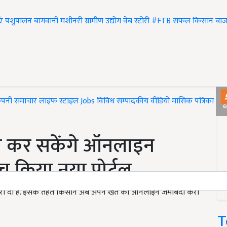
एं
पशुपालन
बागवानी
मशीनरी
ग्रामीण उद्योग
वेब स्टोरी
#FTB
सफल किसान
बाज
ंपनी समाचार
लाइफ स्टाइल
Jobs
विविध
सम्पादकीय
वीडियो
मासिक पत्रिका
#T
ब कर सकेंगे ऑनलाइन
्च किया नया पोर्टल
खबरी दी है. इसके तहत किसान अब अपने खेत का ऑनलाइन जमाबंदी करा
T