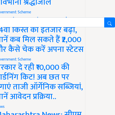
ावभीनी श्रद्धांजलि
vernment Scheme
M Kisan Yojana Update:
4वीं किस्त का इंतजार बढ़ा,
ानें कब मिल सकते हैं ₹2,000
र कैसे चेक करें अपना स्टेटस
vernment Scheme
रकार दे रही ₹10,000 की
ार्डनिंग किट! अब छत पर
गाएं ताजी ऑर्गेनिक सब्जियां,
ानें आवेदन प्रक्रिया..
ws
aharashtra News: सीएम