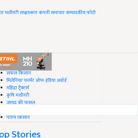
ार
मशीनरी
साक्षात्कार
कंपनी समाचार
सम्पादकीय
फोटो
op on Krishi Jagran
सफल किसान
मिलेनियर फार्मर ऑफ इंडिया अवॉर्ड
महिंद्रा ट्रैक्टर्स
कृषि मशीनरी
जायद की फसल
बिज़नेस आइडियाज
पीएम किसान
op Stories