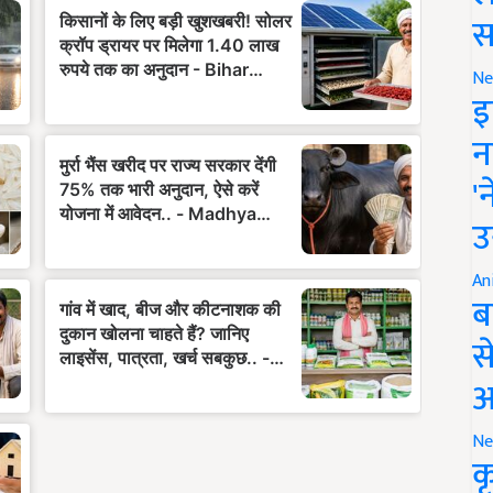
स
Ne
इ
न
'
उ
An
ब
स
आ
Ne
क