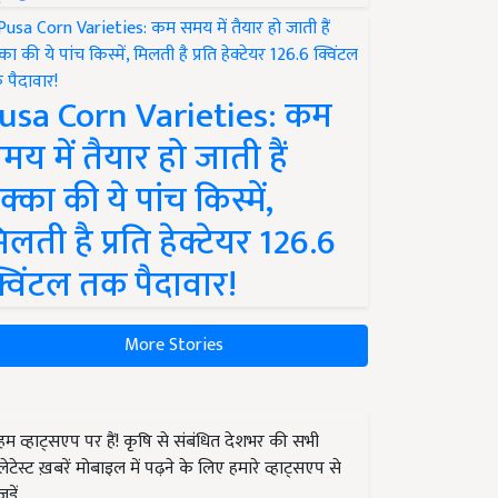
usa Corn Varieties: कम
मय में तैयार हो जाती हैं
क्का की ये पांच किस्में,
िलती है प्रति हेक्टेयर 126.6
्विंटल तक पैदावार!
More Stories
हम व्हाट्सएप पर हैं! कृषि से संबंधित देशभर की सभी
लेटेस्ट ख़बरें मोबाइल में पढ़ने के लिए हमारे व्हाट्सएप से
जुड़ें.