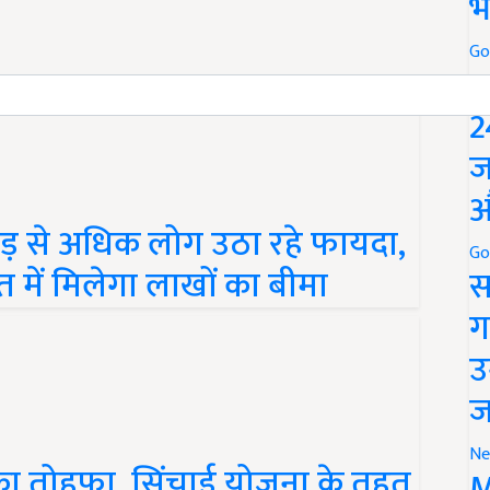
भ
Go
P
2
ज
औ
़ से अधिक लोग उठा रहे फायदा,
 में मिलेगा लाखों का बीमा
Go
स
ग
उ
ज
का तोहफा, सिंचाई योजना के तहत
Ne
M