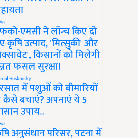
हायता
ws
फको-एमसी ने लॉन्च किए दो
ए कृषि उत्पाद, 'मित्सुकी' और
नेक्सावेट', किसानों को मिलेगी
न्नत फसल सुरक्षा!
imal Husbandry
रसात में पशुओं को बीमारियों
े कैसे बचाएं? अपनाएं ये 5
सान उपाय..
ws
ृषि अनुसंधान परिसर, पटना में