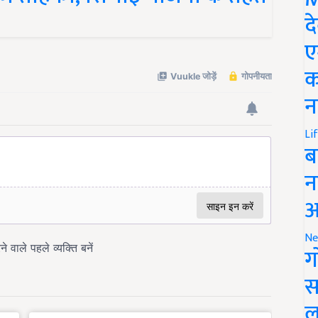
द
ए
क
न
Li
ब
न
आ
Ne
ग
स
ल